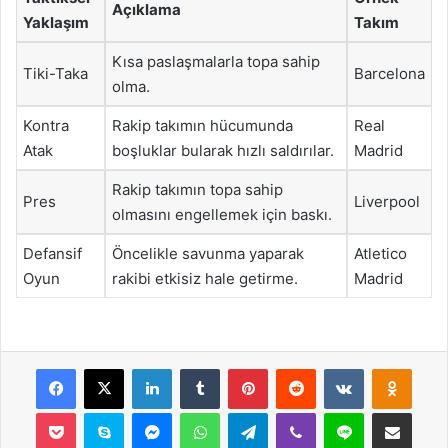
Açıklama
Yaklaşım
Takım
Kısa paslaşmalarla topa sahip
Tiki-Taka
Barcelona
olma.
Kontra
Rakip takımın hücumunda
Real
Atak
boşluklar bularak hızlı saldırılar.
Madrid
Rakip takımın topa sahip
Pres
Liverpool
olmasını engellemek için baskı.
Defansif
Öncelikle savunma yaparak
Atletico
Oyun
rakibi etkisiz hale getirme.
Madrid
Facebook
X
LinkedIn
Tumblr
Pinterest
Reddit
VKontakte
Odnok
Pocket
Skype
Messenger
WhatsApp
Telegram
Viber
Line
E-Posta ile payla