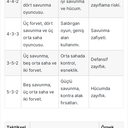
4-4-2
iyi savunma
dört savunma
zayıflama riski.
ve hücum.
oyuncusu.
Üç forvet, dört
Saldırgan
savunma ve üç
oyun, geniş
Savunma
4-3-3
orta saha
alan
zafiyeti.
oyuncusu.
kullanımı.
Üç savunma,
Orta sahada
Defansif
3-5-2
beş orta saha ve
kontrol,
zayıflık.
iki forvet.
esneklik.
Güçlü
Beş savunma,
savunma,
Hücumda
5-3-2
üç orta saha ve
kontra atak
zayıflık.
iki forvet.
fırsatları.
Taktiksel
Örnek