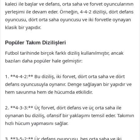
kaleci ile başlar ve defans, orta saha ve forvet oyuncularının
yerleşimi ile devam eder. Örneğin, 4-4-2 dizilişi, dört defans
oyuncusu, dört orta saha oyuncusu ve iki forvetle oynayan
klasik bir yapıdır.
Popüler Takım Dizilişleri
Futbol tarihinde birçok farklı diziliş kullanılmıştır, ancak
bazıları daha popüler hale gelmiştir:
1. **4-4-2:** Bu diziliş, iki forvet, dört orta saha ve dört
defans oyuncusuyla oynanır. Denge sağlayan bir yapıdır ve
hem savunma hem de hücumda etkilidir.
2. **4-3-3:** Üç forvet, dört defans ve üç orta saha ile
oynanan bu diziliş, ofansif bir yaklaşımı temsil eder. Takımın
hızlı hücum yapmasını sağlar.
3. **3-5-2:** Üç defans oyuncusu, beş orta saha ve iki