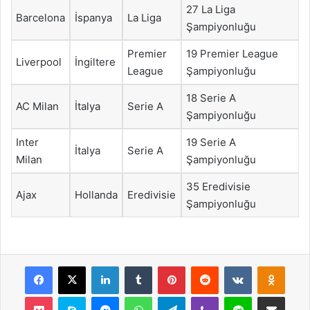
27 La Liga
Barcelona
İspanya
La Liga
Şampiyonluğu
Premier
19 Premier League
Liverpool
İngiltere
League
Şampiyonluğu
18 Serie A
AC Milan
İtalya
Serie A
Şampiyonluğu
Inter
19 Serie A
İtalya
Serie A
Milan
Şampiyonluğu
35 Eredivisie
Ajax
Hollanda
Eredivisie
Şampiyonluğu
Facebook
X
LinkedIn
Tumblr
Pinterest
Reddit
VKontakte
Odnok
Pocket
Skype
Messenger
WhatsApp
Telegram
Viber
Line
E-Posta ile payla