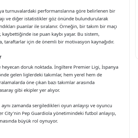
eya turnuvalardaki performanslarına göre belirlenen bir
rajı ve diğer istatistikler göz önünde bulundurularak
dıkları puanlar ile sıralanır. Örneğin, bir takım bir maçı
, kaybettiğinde ise puan kaybı yaşar. Bu sistem,
 taraftarlar için de önemli bir motivasyon kaynağıdır.
r
de heyecan doruk noktada. İngiltere Premier Ligi, İspanya
i önde gelen liglerdeki takımlar, hem yerel hem de
ralamalarda öne çıkan bazı takımlar arasında
aray gibi ekipler yer alıyor.
, aynı zamanda sergiledikleri oyun anlayışı ve oyuncu
er City’nin Pep Guardiola yönetimindeki futbol anlayışı,
lmasında büyük rol oynuyor.