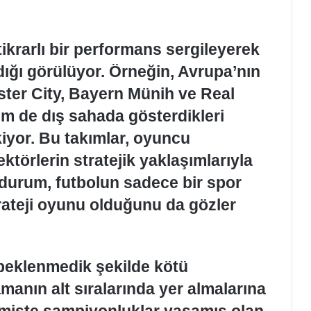
stikrarlı bir performans sergileyerek
dığı görülüyor. Örneğin, Avrupa’nın
ster City, Bayern Münih ve Real
em de dış sahada gösterdikleri
iyor. Bu takımlar, oyuncu
rektörlerin stratejik yaklaşımlarıyla
 durum, futbolun sadece bir spor
trateji oyunu olduğunu da gözler
 beklenmedik şekilde kötü
manın alt sıralarında yer almalarına
çmişte şampiyonluklar yaşamış olan