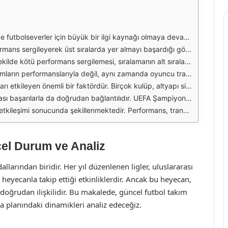
r
i kriterler arasında yer alıyor. Takımların performansları, oyuncu kadroları, teknik direktör değişiklikleri ve sakatlıklar gibi faktörler, sıralamanın şekillenmesinde önemli rol oynuyor. Bu dinamik yapı, her sezon farklı sürprizlerle dolu bir rekabet ortamı sunuyor.
ış sahada gösterdikleri üstün performansla dikkat çekiyor. Bu takımlar, oyuncu kalitesinin yanı sıra, teknik direktörlerin stratejik yaklaşımlarıyla da rakiplerinden ayrışıyor. Bu durum, futbolun sadece bir spor dalı değil, aynı zamanda bir strateji oyunu olduğunu da gözler önüne seriyor.
da beklenen başarıyı gösterememiştir. Bu durum, taraftarlar üzerinde hayal kırıklığına neden olurken, kulüplerin yönetimlerini de zor bir duruma sokabiliyor. Böyle dönemlerde, takım içindeki dinamiklerin ve oyuncu motivasyonunun yeniden gözden geçirilmesi gerekebiliyor.
 paralar harcamaktadır. Transfer dönemlerinde gerçekleştirilen bu hamleler, takımların genel performansını doğrudan etkileyerek, sıralamalarda hızlı değişikliklere yol açabiliyor. Bu durum, futbol dünyasında her zaman tartışmalara yol açmakta ve bazı kulüplerin mali durumlarını sorgulatmaktadır.
ek, kulüplerinin başarısında önemli rol oynayabiliyor. Özellikle son dönemlerde, genç yeteneklerin sahneye çıkmasıyla birlikte, futbol dünyasında yeni bir rekabet ortamı oluşmuş durumda. Bu durum, hem izleyiciler hem de kulüpler için heyecan verici bir gelişme olarak öne çıkıyor.
barını artırmakta ve sıralamalarda daha üst sıralara çıkmalarını sağlamaktadır. Turnuva süresince kazanılan puanlar ve elde edilen başarılar, liglerdeki sıralamaları da etkilemekte ve takımların bütçelerine önemli katkılar sağlamaktadır.
nsurlardır. Her sezon, futbol dünyasında yeni hikayeler ve sürprizler barındırarak, taraftarların heyecanını artırmaya devam ediyor. Bu dinamik yapı, futbolun ruhunu oluşturan unsurlardan biri olarak, global spor kültüründe önemli bir yere sahiptir.
cel Durum ve Analiz
llarından biridir. Her yıl düzenlenen ligler, uluslararası
heyecanla takip ettiği etkinliklerdir. Ancak bu heyecan,
 doğrudan ilişkilidir. Bu makalede, güncel futbol takım
a planındaki dinamikleri analiz edeceğiz.