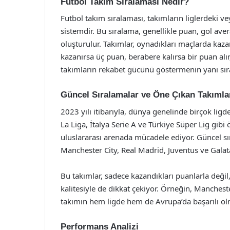
Futbol Takım Sıralaması Nedir?
Futbol takım sıralaması, takımların liglerdeki v
sistemdir. Bu sıralama, genellikle puan, gol ave
oluşturulur. Takımlar, oynadıkları maçlarda kazan
kazanırsa üç puan, berabere kalırsa bir puan alır
takımların rekabet gücünü göstermenin yanı sıra,
Güncel Sıralamalar ve Öne Çıkan Takımla
2023 yılı itibarıyla, dünya genelinde birçok lig
La Liga, İtalya Serie A ve Türkiye Süper Lig gib
uluslararası arenada mücadele ediyor. Güncel sı
Manchester City, Real Madrid, Juventus ve Galatas
Bu takımlar, sadece kazandıkları puanlarla değil
kalitesiyle de dikkat çekiyor. Örneğin, Manchest
takımın hem ligde hem de Avrupa’da başarılı o
Performans Analizi