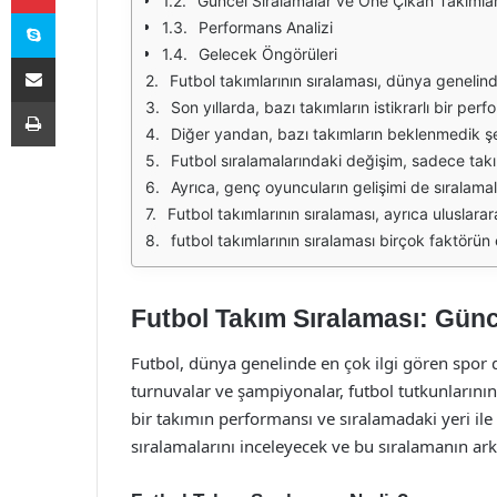
Güncel Sıralamalar ve Öne Çıkan Takımla
Skype
Performans Analizi
Gelecek Öngörüleri
E-Posta ile paylaş
Futbol takımlarının sıralaması, dünya genelinde futbolseverler için büyük bir ilgi kaynağı olmaya devam ediyor. Her yıl düzenlenen ligler, kupalar ve uluslararası turnuvalar, takımların başarılarını belirleyen en öneml
Yazdır
Son yıllarda, bazı takımların istikrarlı bir performans sergileyerek üst sıralarda yer almayı başardığı görülüyor. Örneğin, Avrupa'nın önde gelen liglerinde, Manchester City, Bayern Münih ve Real Madrid gibi takımlar, hem iç hem de d
Diğer yandan, bazı takımların beklenmedik şekilde kötü performans sergilemesi, sıralamanın alt sıralarında yer almalarına neden olabiliyor. Örneğin, geçmişte şampiyonluklar yaşamış olan bazı büyük takımlar, son yıllar
Futbol sıralamalarındaki değişim, sadece takımların performanslarıyla değil, aynı zamanda oyuncu transferleriyle de yakından ilişkilidir. Birçok kulüp, başarılı olabilmek için yıldız oyuncuları kadrolarına katmakta ve bu oyunculara büyük
Ayrıca, genç oyuncuların gelişimi de sıralamaları etkileyen önemli bir faktördür. Birçok kulüp, altyapı sistemlerine yatırım yaparak, geleceğin yıldızlarını yetiştirmeye çalışıyor. Bu genç oyuncular, zamanla A takıma yükseler
Futbol takımlarının sıralaması, ayrıca uluslararası başarılarla da doğrudan bağlantılıdır. UEFA Şampiyonlar Ligi gibi prestijli turnuvalarda gösterilen başarı, takımların dünya genelindeki iti
futbol takımlarının sıralaması birçok faktörün etkileşimi sonucunda şekillenmektedir. Performans, transferler, genç oyuncuların gelişimi ve uluslararası başarılar, bu sıralamaları belirleyen en önemli u
Futbol Takım Sıralaması: Gün
Futbol, dünya genelinde en çok ilgi gören spor da
turnuvalar ve şampiyonalar, futbol tutkunlarının 
bir takımın performansı ve sıralamadaki yeri ile
sıralamalarını inceleyecek ve bu sıralamanın ark