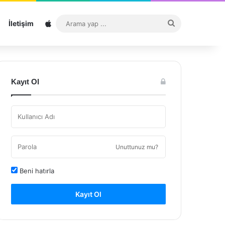
Sitemap
Arama
İletişim
yap
...
Kayıt Ol
Unuttunuz mu?
Beni hatırla
Kayıt Ol