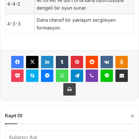
İki forvet ve dört orta saha oyuncusuyla
4-4-2
dengeli bir oyun sunar.
Daha ofansif bir yaklaşım sergileyen
4-3-3
formasyon.
Facebook
X
LinkedIn
Tumblr
Pinterest
Reddit
VKontakte
Odnok
Pocket
Skype
Messenger
WhatsApp
Telegram
Viber
Line
E-Posta ile payla
Yazdır
Kayıt Ol