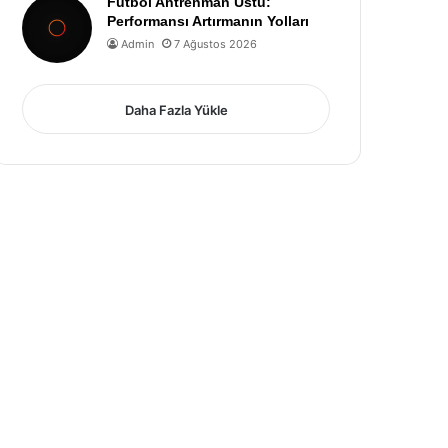
Futbol Antrenman Üstü:
Performansı Artırmanın Yolları
Admin
7 Ağustos 2026
Daha Fazla Yükle