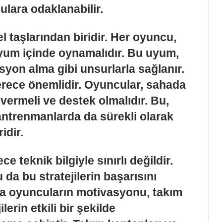
lara odaklanabilir.
l taşlarından biridir. Her oyuncu,
yum içinde oynamalıdır. Bu uyum,
syon alma gibi unsurlarla sağlanır.
derece önemlidir. Oyuncular, sahada
i vermeli ve destek olmalıdır. Bu,
antrenmanlarda da sürekli olarak
idir.
e teknik bilgiyle sınırlı değildir.
da bu stratejilerin başarısını
nda oyuncuların motivasyonu, takım
erin etkili bir şekilde