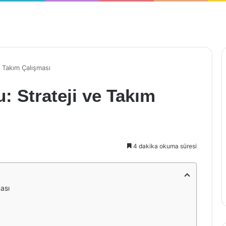
e Takım Çalışması
: Strateji ve Takım
4 dakika okuma süresi
ası