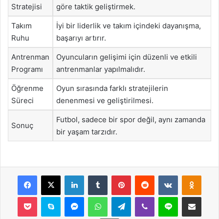
Stratejisi
göre taktik geliştirmek.
Takım
İyi bir liderlik ve takım içindeki dayanışma,
Ruhu
başarıyı artırır.
Antrenman
Oyuncuların gelişimi için düzenli ve etkili
Programı
antrenmanlar yapılmalıdır.
Öğrenme
Oyun sırasında farklı stratejilerin
Süreci
denenmesi ve geliştirilmesi.
Futbol, sadece bir spor değil, aynı zamanda
Sonuç
bir yaşam tarzıdır.
Facebook
X
LinkedIn
Tumblr
Pinterest
Reddit
VKontakte
Odnok
Pocket
Skype
Messenger
WhatsApp
Telegram
Viber
Line
E-Posta ile payla
Yazdır