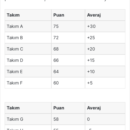
Takım
Puan
Averaj
Takım A
75
+30
Takım B
72
+25
Takım C
68
+20
Takım D
66
+15
Takım E
64
+10
Takım F
60
+5
Takım
Puan
Averaj
Takım G
58
0