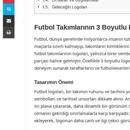
Skype
Geleceğin Logoları
E-Posta ile paylaş
Futbol Takımlarının 3 Boyutlu 
Yazdır
Futbol, dünya genelinde milyonlarca insanın tutku
maçlarla sınırlı kalmayıp, takımların kimlikleri
futbol takımlarının logoları, yalnızca birer se
parçası haline gelmiştir. Özellikle 3 boyutlu logol
deneyim sunarak taraftarların ve futbolseverleri
Tasarımın Önemi
Futbol logoları, bir takımın ruhunu ve tarihini y
sembolleri ve tarihsel unsurları dikkate alınır. A
ön plana çıkararak, daha dinamik bir görünüm su
olmanın getirdiği sınırlamalarla karşı karşıyadır
ekleyerek, logonun daha canlı ve ilgi çekici gör