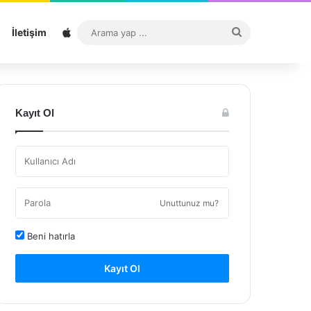
Sitemap
Arama
İletişim
yap
...
Kayıt Ol
Unuttunuz mu?
Beni hatırla
Kayıt Ol