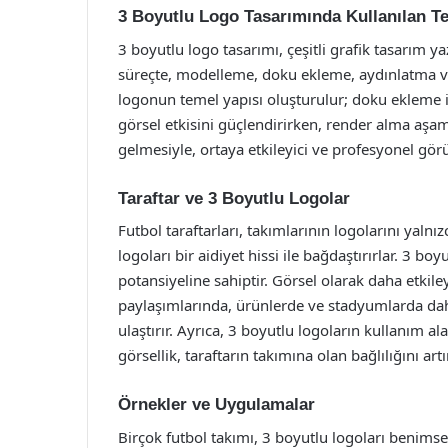
3 Boyutlu Logo Tasarımında Kullanılan Te
3 boyutlu logo tasarımı, çeşitli grafik tasarım yaz
süreçte, modelleme, doku ekleme, aydınlatma v
logonun temel yapısı oluşturulur; doku ekleme il
görsel etkisini güçlendirirken, render alma aşam
gelmesiyle, ortaya etkileyici ve profesyonel gör
Taraftar ve 3 Boyutlu Logolar
Futbol taraftarları, takımlarının logolarını yal
logoları bir aidiyet hissi ile bağdaştırırlar. 3 bo
potansiyeline sahiptir. Görsel olarak daha etkile
paylaşımlarında, ürünlerde ve stadyumlarda daha 
ulaştırır. Ayrıca, 3 boyutlu logoların kullanım al
görsellik, taraftarın takımına olan bağlılığını artır
Örnekler ve Uygulamalar
Birçok futbol takımı, 3 boyutlu logoları benims