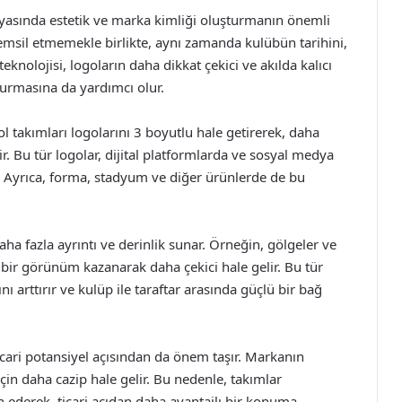
nyasında estetik ve marka kimliği oluşturmanın önemli
 temsil etmemekle birlikte, aynı zamanda kulübün tarihini,
eknolojisi, logoların daha dikkat çekici ve akılda kalıcı
kurmasına da yardımcı olur.
ol takımları logolarını 3 boyutlu hale getirerek, daha
Bu tür logolar, dijital platformlarda ve sosyal medya
ir. Ayrıca, forma, stadyum ve diğer ürünlerde de bu
ha fazla ayrıntı ve derinlik sunar. Örneğin, gölgeler ve
ik bir görünüm kazanarak daha çekici hale gelir. Bu tür
ını arttırır ve kulüp ile taraftar arasında güçlü bir bağ
icari potansiyel açısından da önem taşır. Markanın
için daha cazip hale gelir. Bu nedenle, takımlar
h ederek, ticari açıdan daha avantajlı bir konuma