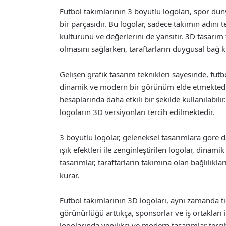
Futbol takımlarının 3 boyutlu logoları, spor dü
bir parçasıdır. Bu logolar, sadece takımın adını
kültürünü ve değerlerini de yansıtır. 3D tasarım t
olmasını sağlarken, taraftarların duygusal bağ 
Gelişen grafik tasarım teknikleri sayesinde, futb
dinamik ve modern bir görünüm elde etmektedir. 
hesaplarında daha etkili bir şekilde kullanılabil
logoların 3D versiyonları tercih edilmektedir.
3 boyutlu logolar, geleneksel tasarımlara göre da
ışık efektleri ile zenginleştirilen logolar, dinam
tasarımlar, taraftarların takımına olan bağlılıklar
kurar.
Futbol takımlarının 3D logoları, aynı zamanda t
görünürlüğü arttıkça, sponsorlar ve iş ortakları 
logolarında yenilikçi ve modern tasarımlar terci