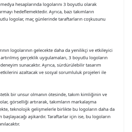
l medya hesaplarında logolarını 3 boyutlu olarak
kurmayı hedeflemektedir. Ayrıca, bazı takımların
yutlu logolar, maç günlerinde taraftarların coşkusunu
rının logolarının gelecekte daha da yenilikçi ve etkileyici
artırılmış gerçeklik uygulamaları, 3 boyutlu logoların
r deneyim sunacaktır. Ayrıca, sürdürülebilir tasarım
tkilerini azaltacak ve sosyal sorumluluk projeleri ile
stetik bir unsur olmanın ötesinde, takım kimliğinin ve
golar, görselliği artırarak, takımların markalaşma
kte, teknolojik gelişmelerle birlikte bu logoların daha da
başlayacağı aşikardır. Taraftarlar için ise, bu logoların
nılacaktır.