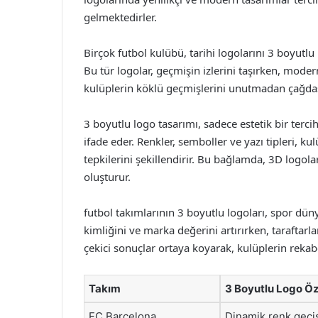
gelmektedirler.
Birçok futbol kulübü, tarihi logolarını 3 boyutl
Bu tür logolar, geçmişin izlerini taşırken, mode
kulüplerin köklü geçmişlerini unutmadan çağdaş 
3 boyutlu logo tasarımı, sadece estetik bir terci
ifade eder. Renkler, semboller ve yazı tipleri, ku
tepkilerini şekillendirir. Bu bağlamda, 3D logola
oluşturur.
futbol takımlarının 3 boyutlu logoları, spor düny
kimliğini ve marka değerini artırırken, taraftarla
çekici sonuçlar ortaya koyarak, kulüplerin rekabet
Takım
3 Boyutlu Logo Öze
FC Barcelona
Dinamik renk geçiş