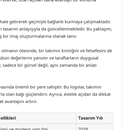
u hale getirerek geçmişle bağlantı kurmaya çalışmaktadır.
rn tasarım anlayışıyla da güncellenmektedir. Bu yaklaşım,
bir imaj oluşturmalarına olanak tanır.
h olmanın ötesinde, bir takımın kimliğini ve felsefesini de
lübün değerlerini yansıtır ve taraftarların duygusal
r, sadece bir görsel değil, aynı zamanda bir anlatı
asında önemli bir yere sahiptir. Bu logolar, takımın
rla olan bağı güçlendirir. Ayrıca, estetik açıdan da dikkat
 avantajını artırır.
llikleri
Tasarım Yılı
leri ve modern yazı tipi
2018