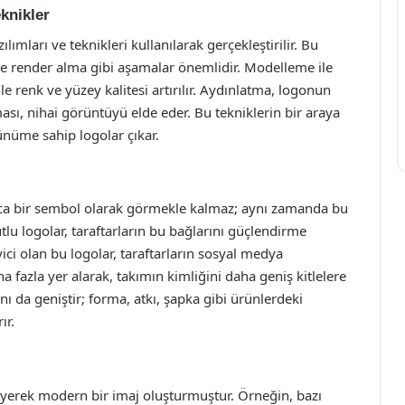
knikler
ılımları ve teknikleri kullanılarak gerçekleştirilir. Bu
e render alma gibi aşamalar önemlidir. Modelleme ile
e renk ve yüzey kalitesi artırılır. Aydınlatma, logonun
ası, nihai görüntüyü elde eder. Bu tekniklerin bir araya
ünüme sahip logolar çıkar.
nızca bir sembol olarak görmekle kalmaz; aynı zamanda bu
yutlu logolar, taraftarların bu bağlarını güçlendirme
yici olan bu logolar, taraftarların sosyal medya
fazla yer alarak, takımın kimliğini daha geniş kitlelere
anı da geniştir; forma, atkı, şapka gibi ürünlerdeki
ır.
eyerek modern bir imaj oluşturmuştur. Örneğin, bazı