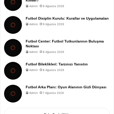
Kimler?
Admin
9 Ağustos 2026
Futbol Disiplin Kurulu: Kurallar ve Uygulamaları
Admin
9 Ağustos 2026
Futbol Center: Futbol Tutkunlarının Buluşma
Noktası
Admin
8 Ağustos 2026
Futbol Bileklikleri: Tarzınızı Yansıtın
Admin
8 Ağustos 2026
Futbol Arka Planı: Oyun Alanının Gizli Dünyası
Admin
7 Ağustos 2026