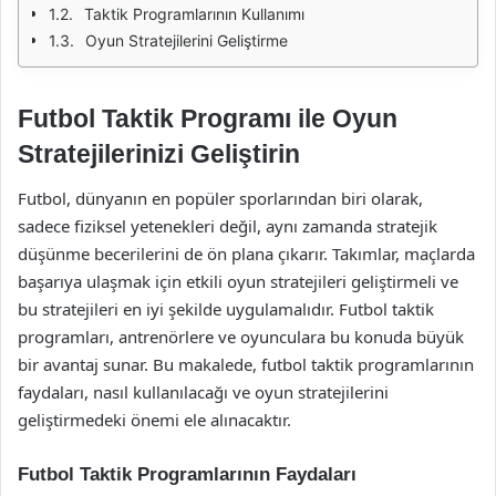
Taktik Programlarının Kullanımı
Oyun Stratejilerini Geliştirme
Futbol Taktik Programı ile Oyun
Stratejilerinizi Geliştirin
Futbol, dünyanın en popüler sporlarından biri olarak,
sadece fiziksel yetenekleri değil, aynı zamanda stratejik
düşünme becerilerini de ön plana çıkarır. Takımlar, maçlarda
başarıya ulaşmak için etkili oyun stratejileri geliştirmeli ve
bu stratejileri en iyi şekilde uygulamalıdır. Futbol taktik
programları, antrenörlere ve oyunculara bu konuda büyük
bir avantaj sunar. Bu makalede, futbol taktik programlarının
faydaları, nasıl kullanılacağı ve oyun stratejilerini
geliştirmedeki önemi ele alınacaktır.
Futbol Taktik Programlarının Faydaları