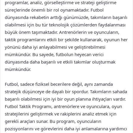
programlar, analiz, görselleştirme ve strateji geliştirme
süreçlerinde önemli bir rol oynamaktadır. Futbol
dünyasında rekabetin arttığı günümüzde, takımların başarılı
olabilmesi için bu tür teknolojik çözümlerden faydalanması
büyük önem taşımaktadır. Antrenörlerin ve oyuncuların,
taktik programlarını etkili bir şekilde kullanarak, oyunun her
yönünü daha iyi anlayabilmesi ve geliştirebilmesi
mümkündür. Bu sayede, futbolun heyecan verici
dünyasında daha başarılı ve etkili takımlar oluşturmak
mümkündür.
Futbol, sadece fiziksel becerilere değil, aynı zamanda
stratejik düşünceye de dayalı bir spordur. Takımların sahada
başarılı olabilmesi için iyi bir oyun planına ihtiyaçları vardır.
Futbol Taktik Programı, antrenörlere ve oyunculara, oyun
stratejilerini geliştirmek ve rakiplerini analiz etmek için
gerekli araçları sunar. Bu program, oyuncuların
pozisyonlarını ve görevlerini daha iyi anlamalarına yardımcı