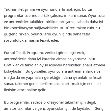
Takımın iletişimini ve uyumunu artırmak için, bu tür
programlar üzerinde ortak çalışma imkanı sunar. Oyuncular
ve antrenörler, taktikleri birlikte tartışarak, sahada daha iyi
bir koordinasyon sağlayabilirler. Bu süreç, takım ruhunu
güçlendirirken, oyuncuların oyun içinde daha fazla
sorumluluk almasını teşvik eder.
Futbol Taktik Programı, verileri görselleştirerek,
antrenörlerin daha iyi kararlar almasına yardımcı olur.
Grafikler ve tablolar, oyun içindeki hareketleri analiz etmeyi
kolaylaştırır. Bu görseller, oyunculara antrenmanlarda ve
maçlarda ne yapmaları gerektiğini daha iyi anlatma fırsatı
sunar. takımın genel performansını artırmak için etkili bir
iletişim aracı haline gelir.
Bu programlar, sadece profesyonel takımlar için değil,
amatör takımlar ve genç oyuncular için de faydalıdır. Genç