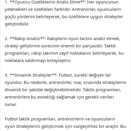
1. **Oyuncu Özelliklerini Analiz Etme**: Her oyuncunun
yetenekleri ve özellikleri farklıdır. Antrenörler, oyuncuların
güçlü yönlerini belirleyerek, bu özelliklere uygun stratejiler
geliştirebilir.
2. **Rakip Analizi**: Rakiplerin oyun tarzını analiz etmek,
strateji geliştirme sürecinin önemli bir parçasıdır. Taktik
programları, rakip takımın zayıf noktalarını belirleyerek, bu
noktalara saldırmayı kolaylaştırır.
3. **Dinamik Stratejiler**: Futbol, sürekli değişen bir
oyundur. Bu nedenle, antrenörler, maç sırasında stratejilerini
dinamik bir şekilde değiştirebilmelidir. Taktik programları,
antrenörlere bu esnekliği sağlamak için gerekli verileri
sunar.
Futbol taktik programları, antrenörlerin ve oyuncuların
oyun stratejilerini geliştirmek için vazgeçilmez bir araçtır. Bu