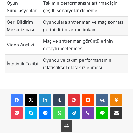
Oyun
Takımın performansını artırmak için
Simülasyonları
çeşitli senaryolar deneme.
Geri Bildirim
Oyunculara antrenman ve maç sonrası
Mekanizması
geribildirim verme imkanı.
Maç ve antrenman görüntülerinin
Video Analizi
detaylı incelenmesi.
Oyuncu ve takım performansının
İstatistik Takibi
istatistiksel olarak izlenmesi.
Facebook
X
LinkedIn
Tumblr
Pinterest
Reddit
VKontakte
Odnok
Pocket
Skype
Messenger
WhatsApp
Telegram
Viber
Line
E-Posta ile payla
Yazdır