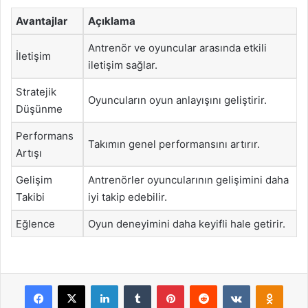
Avantajlar
Açıklama
Antrenör ve oyuncular arasında etkili
İletişim
iletişim sağlar.
Stratejik
Oyuncuların oyun anlayışını geliştirir.
Düşünme
Performans
Takımın genel performansını artırır.
Artışı
Gelişim
Antrenörler oyuncularının gelişimini daha
Takibi
iyi takip edebilir.
Eğlence
Oyun deneyimini daha keyifli hale getirir.
Facebook
X
LinkedIn
Tumblr
Pinterest
Reddit
VKontakte
Odnok