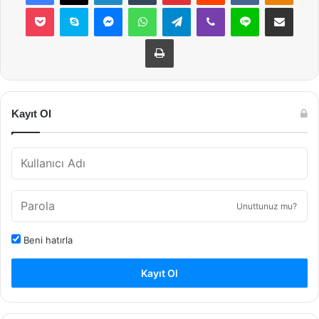
Pocket
Skype
Messenger
WhatsApp
Telegram
Viber
Line
E-Posta ile payla
Yazdır
Kayıt Ol
Unuttunuz mu?
Beni hatırla
Kayıt Ol