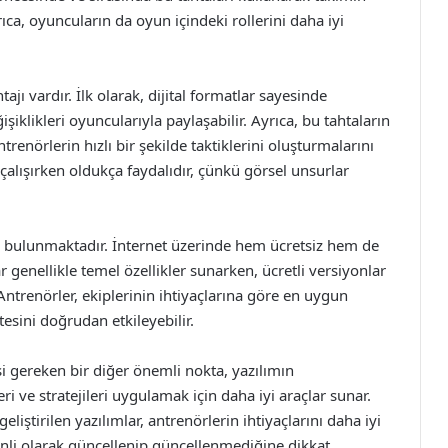
rıca, oyuncuların da oyun içindeki rollerini daha iyi
ajı vardır. İlk olarak, dijital formatlar sayesinde
şiklikleri oyuncularıyla paylaşabilir. Ayrıca, bu tahtaların
trenörlerin hızlı bir şekilde taktiklerini oluşturmalarını
 çalışırken oldukça faydalıdır, çünkü görsel unsurlar
ak bulunmaktadır. İnternet üzerinde hem ücretsiz hem de
r genellikle temel özellikler sunarken, ücretli versiyonlar
 Antrenörler, ekiplerinin ihtiyaçlarına göre en uygun
esini doğrudan etkileyebilir.
esi gereken bir diğer önemli nokta, yazılımın
eri ve stratejileri uygulamak için daha iyi araçlar sunar.
eliştirilen yazılımlar, antrenörlerin ihtiyaçlarını daha iyi
zenli olarak güncellenip güncellenmediğine dikkat