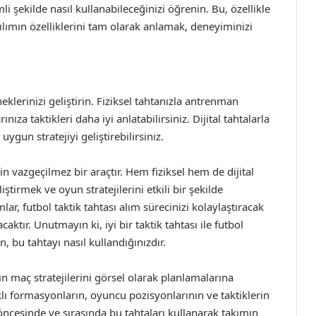
li şekilde nasıl kullanabileceğinizi öğrenin. Bu, özellikle
zılımın özelliklerini tam olarak anlamak, deneyiminizi
neklerinizi geliştirin. Fiziksel tahtanızla antrenman
ıza taktikleri daha iyi anlatabilirsiniz. Dijital tahtalarla
ygun stratejiyi geliştirebilirsiniz.
in vazgeçilmez bir araçtır. Hem fiziksel hem de dijital
ştirmek ve oyun stratejilerini etkili bir şekilde
, futbol taktik tahtası alım sürecinizi kolaylaştıracak
aktır. Unutmayın ki, iyi bir taktik tahtası ile futbol
, bu tahtayı nasıl kullandığınızdır.
ın maç stratejilerini görsel olarak planlamalarına
rklı formasyonların, oyuncu pozisyonlarının ve taktiklerin
öncesinde ve sırasında bu tahtaları kullanarak takımın