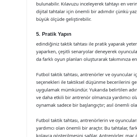
bulunabilir. Kılavuzu inceleyerek tahtayı en verim
dijital tahtalar için önemli bir adımdır çünkü ya
büyük ölçüde geliştirebilir.
5. Pratik Yapın
edindiğiniz taktik tahtası ile pratik yaparak yete
yaparken, çeşitli senaryolar deneyerek oyuncuların
da farklı oyun planları oluşturarak takımınıza en u
Futbol taktik tahtası, antrenörler ve oyuncular iç
seçenekleri ile taktiksel düşünme becerilerini geli
uygulamak mümkündür. Yukarıda belirtilen adımlar
ve daha etkili bir antrenör olmanıza yardımcı olac
oynamak sadece bir başlangıçtır; asıl önemli olan
Futbol taktik tahtası, antrenörlerin ve oyuncular
yardımcı olan önemli bir araçtır. Bu tahtalar, fa
kolayca gösterilmesini sağlar. Antrenörler, maç 