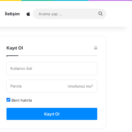
Sitemap
Arama
İletişim
yap
...
Kayıt Ol
Unuttunuz mu?
Beni hatırla
Kayıt Ol