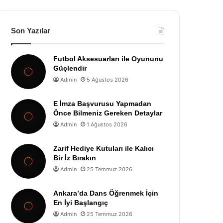
Son Yazılar
Futbol Aksesuarları ile Oyununu
Güçlendir
Admin
5 Ağustos 2026
E İmza Başvurusu Yapmadan
Önce Bilmeniz Gereken Detaylar
Admin
1 Ağustos 2026
Zarif Hediye Kutuları ile Kalıcı
Bir İz Bırakın
Admin
25 Temmuz 2026
Ankara’da Dans Öğrenmek İçin
En İyi Başlangıç
Admin
25 Temmuz 2026