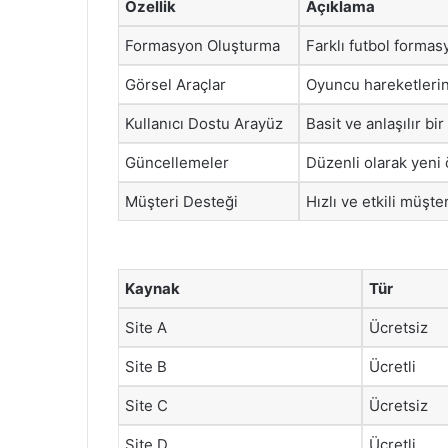
Özellik
Açıklama
Formasyon Oluşturma
Farklı futbol formas
Görsel Araçlar
Oyuncu hareketlerini
Kullanıcı Dostu Arayüz
Basit ve anlaşılır b
Güncellemeler
Düzenli olarak yeni 
Müşteri Desteği
Hızlı ve etkili müşt
Kaynak
Tür
Site A
Ücretsiz
Site B
Ücretli
Site C
Ücretsiz
Site D
Ücretli