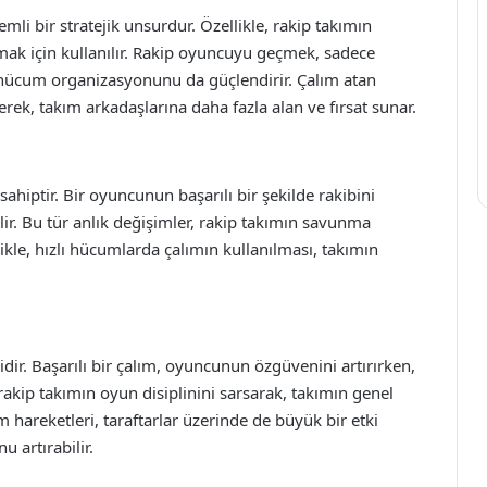
mli bir stratejik unsurdur. Özellikle, rakip takımın
ak için kullanılır. Rakip oyuncuyu geçmek, sadece
n hücum organizasyonunu da güçlendirir. Çalım atan
ek, takım arkadaşlarına daha fazla alan ve fırsat sunar.
ahiptir. Bir oyuncunun başarılı bir şekilde rakibini
ir. Bu tür anlık değişimler, rakip takımın savunma
llikle, hızlı hücumlarda çalımın kullanılması, takımın
idir. Başarılı bir çalım, oyuncunun özgüvenini artırırken,
akip takımın oyun disiplinini sarsarak, takımın genel
m hareketleri, taraftarlar üzerinde de büyük bir etki
 artırabilir.