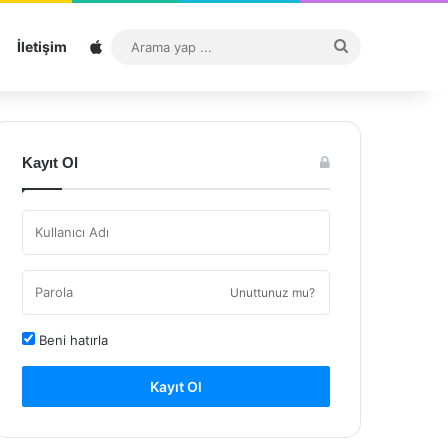
Sitemap
Arama
İletişim
yap
...
Kayıt Ol
Unuttunuz mu?
Beni hatırla
Kayıt Ol