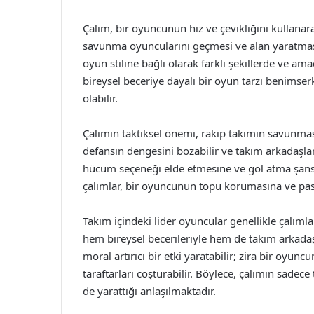
Çalım, bir oyuncunun hız ve çevikliğini kullanar
savunma oyuncularını geçmesi ve alan yaratması 
oyun stiline bağlı olarak farklı şekillerde ve ama
bireysel beceriye dayalı bir oyun tarzı benimserk
olabilir.
Çalımın taktiksel önemi, rakip takımın savunmasını 
defansın dengesini bozabilir ve takım arkadaşlar
hücum seçeneği elde etmesine ve gol atma şansın
çalımlar, bir oyuncunun topu korumasına ve pas
Takım içindeki lider oyuncular genellikle çalıml
hem bireysel becerileriyle hem de takım arkadaşl
moral artırıcı bir etki yaratabilir; zira bir oyu
taraftarları coşturabilir. Böylece, çalımın sadece
de yarattığı anlaşılmaktadır.