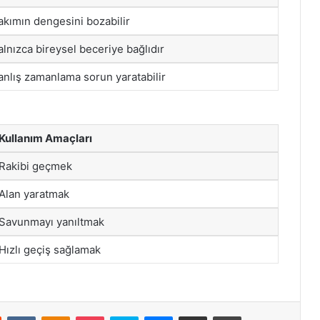
akımın dengesini bozabilir
alnızca bireysel beceriye bağlıdır
anlış zamanlama sorun yaratabilir
Kullanım Amaçları
Rakibi geçmek
Alan yaratmak
Savunmayı yanıltmak
Hızlı geçiş sağlamak
st
Reddit
VKontakte
Odnoklassniki
Pocket
Skype
Messenger
E-Posta ile paylaş
Yazdır