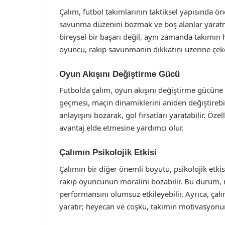
Çalım, futbol takımlarının taktiksel yapısında öne
savunma düzenini bozmak ve boş alanlar yaratm
bireysel bir başarı değil, aynı zamanda takımı
oyuncu, rakip savunmanın dikkatini üzerine çeker
Oyun Akışını Değiştirme Gücü
Futbolda çalım, oyun akışını değiştirme gücüne s
geçmesi, maçın dinamiklerini aniden değiştirebil
anlayışını bozarak, gol fırsatları yaratabilir. Öze
avantaj elde etmesine yardımcı olur.
Çalımın Psikolojik Etkisi
Çalımın bir diğer önemli boyutu, psikolojik etkis
rakip oyuncunun moralini bozabilir. Bu durum, r
performansını olumsuz etkileyebilir. Ayrıca, çalı
yaratır; heyecan ve coşku, takımın motivasyonunu