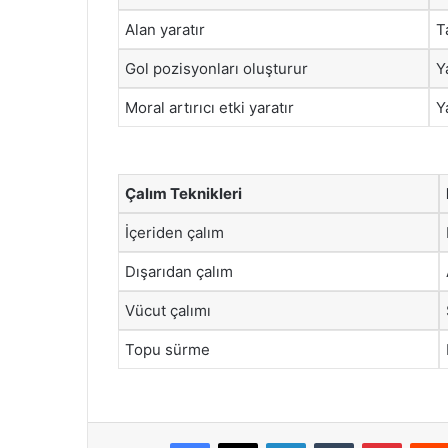
Alan yaratır
T
Gol pozisyonları oluşturur
Y
Moral artırıcı etki yaratır
Y
Çalım Teknikleri
İçeriden çalım
Dışarıdan çalım
Vücut çalımı
Topu sürme
Facebook
X
LinkedIn
Tumblr
Pintere