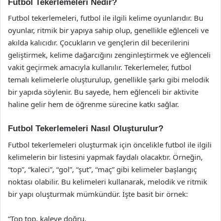
Futbol Tekerlemeleri Nedir?
Futbol tekerlemeleri, futbol ile ilgili kelime oyunlarıdır. Bu
oyunlar, ritmik bir yapıya sahip olup, genellikle eğlenceli ve
akılda kalıcıdır. Çocukların ve gençlerin dil becerilerini
geliştirmek, kelime dağarcığını zenginleştirmek ve eğlenceli
vakit geçirmek amacıyla kullanılır. Tekerlemeler, futbol
temalı kelimelerle oluşturulup, genellikle şarkı gibi melodik
bir yapıda söylenir. Bu sayede, hem eğlenceli bir aktivite
haline gelir hem de öğrenme sürecine katkı sağlar.
Futbol Tekerlemeleri Nasıl Oluşturulur?
Futbol tekerlemeleri oluşturmak için öncelikle futbol ile ilgili
kelimelerin bir listesini yapmak faydalı olacaktır. Örneğin,
“top”, “kaleci”, “gol”, “şut”, “maç” gibi kelimeler başlangıç
noktası olabilir. Bu kelimeleri kullanarak, melodik ve ritmik
bir yapı oluşturmak mümkündür. İşte basit bir örnek:
“Top top, kaleye doğru,