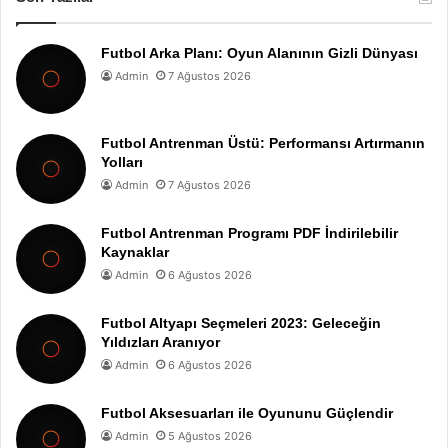
Futbol Arka Planı: Oyun Alanının Gizli Dünyası
Admin
7 Ağustos 2026
Futbol Antrenman Üstü: Performansı Artırmanın
Yolları
Admin
7 Ağustos 2026
Futbol Antrenman Programı PDF İndirilebilir
Kaynaklar
Admin
6 Ağustos 2026
Futbol Altyapı Seçmeleri 2023: Geleceğin
Yıldızları Aranıyor
Admin
6 Ağustos 2026
Futbol Aksesuarları ile Oyununu Güçlendir
Admin
5 Ağustos 2026