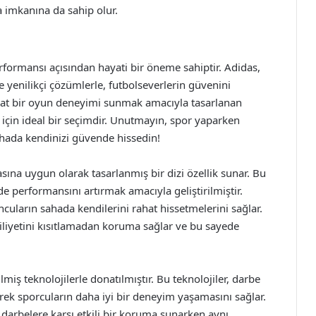
a imkanına da sahip olur.
rformansı açısından hayati bir öneme sahiptir. Adidas,
 yenilikçi çözümlerle, futbolseverlerin güvenini
t bir oyun deneyimi sunmak amacıyla tasarlanan
ı için ideal bir seçimdir. Unutmayın, spor yaparken
sahada kendinizi güvende hissedin!
ına uygun olarak tasarlanmış bir dizi özellik sunar. Bu
e performansını artırmak amacıyla geliştirilmiştir.
cuların sahada kendilerini rahat hissetmelerini sağlar.
biliyetini kısıtlamadan koruma sağlar ve bu sayede
ilmiş teknolojilerle donatılmıştır. Bu teknolojiler, darbe
irerek sporcuların daha iyi bir deneyim yaşamasını sağlar.
darbelere karşı etkili bir koruma sunarken aynı