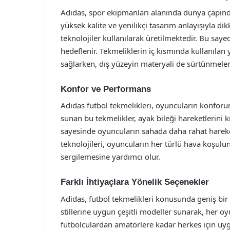
Adidas, spor ekipmanları alanında dünya çapınd
yüksek kalite ve yenilikçi tasarım anlayışıyla di
teknolojiler kullanılarak üretilmektedir. Bu saye
hedeflenir. Tekmeliklerin iç kısmında kullanılan
sağlarken, dış yüzeyin materyali de sürtünmelere
Konfor ve Performans
Adidas futbol tekmelikleri, oyuncuların konforun
sunan bu tekmelikler, ayak bileği hareketlerini 
sayesinde oyuncuların sahada daha rahat hareket
teknolojileri, oyuncuların her türlü hava koş
sergilemesine yardımcı olur.
Farklı İhtiyaçlara Yönelik Seçenekler
Adidas, futbol tekmelikleri konusunda geniş bir 
stillerine uygun çeşitli modeller sunarak, her o
futbolculardan amatörlere kadar herkes için uyg