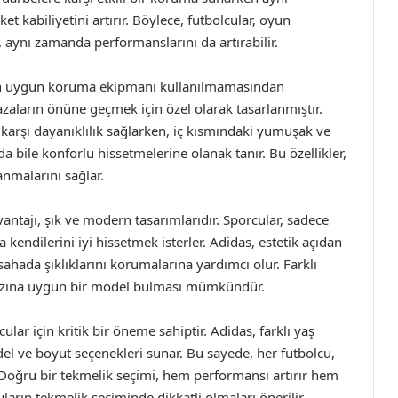
 kabiliyetini artırır. Böylece, futbolcular, oyun
 aynı zamanda performanslarını da artırabilir.
an uygun koruma ekipmanı kullanılmamasından
azaların önüne geçmek için özel olarak tasarlanmıştır.
 karşı dayanıklılık sağlarken, iç kısmındaki yumuşak ve
 bile konforlu hissetmelerine olanak tanır. Bu özellikler,
anmalarını sağlar.
antajı, şık ve modern tasarımlarıdır. Sporcular, sadece
kendilerini iyi hissetmek isterler. Adidas, estetik açıdan
sahada şıklıklarını korumalarına yardımcı olur. Farklı
arzına uygun bir model bulması mümkündür.
ular için kritik bir öneme sahiptir. Adidas, farklı yaş
del ve boyut seçenekleri sunar. Bu sayede, her futbolcu,
. Doğru bir tekmelik seçimi, hem performansı artırır hem
uların tekmelik seçiminde dikkatli olmaları önerilir.