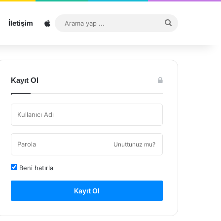
Sitemap
Arama
İletişim
yap
...
Kayıt Ol
Unuttunuz mu?
Beni hatırla
Kayıt Ol