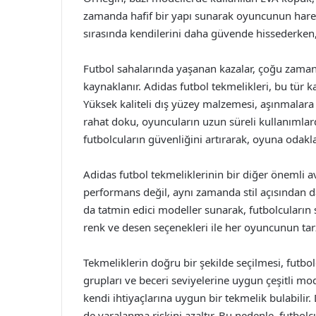
zamanda hafif bir yapı sunarak oyuncunun hareket
sırasında kendilerini daha güvende hissederken,
Futbol sahalarında yaşanan kazalar, çoğu zam
kaynaklanır. Adidas futbol tekmelikleri, bu tür k
Yüksek kaliteli dış yüzey malzemesi, aşınmalara
rahat doku, oyuncuların uzun süreli kullanımlarda
futbolcuların güvenliğini artırarak, oyuna odakl
Adidas futbol tekmeliklerinin bir diğer önemli av
performans değil, aynı zamanda stil açısından da 
da tatmin edici modeller sunarak, futbolcuların 
renk ve desen seçenekleri ile her oyuncunun t
Tekmeliklerin doğru bir şekilde seçilmesi, futbolc
grupları ve beceri seviyelerine uygun çeşitli mo
kendi ihtiyaçlarına uygun bir tekmelik bulabilir
de yaralanma riskini azaltır. Bu nedenle, futbolc