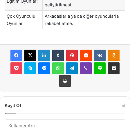
Eğitim Oyunları
geliştirilmesi.
Çok Oyunculu
Arkadaşlarla ya da diğer oyuncularla
Oyunlar
rekabet etme.
Facebook
X
LinkedIn
Tumblr
Pinterest
Reddit
VKontakte
Odnok
Pocket
Skype
Messenger
WhatsApp
Telegram
Viber
Line
E-Posta ile payla
Yazdır
Kayıt Ol