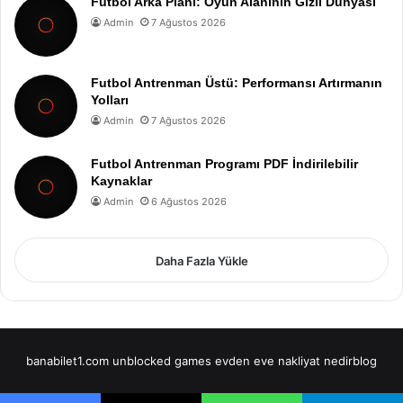
Futbol Arka Planı: Oyun Alanının Gizli Dünyası
Admin
7 Ağustos 2026
Futbol Antrenman Üstü: Performansı Artırmanın
Yolları
Admin
7 Ağustos 2026
Futbol Antrenman Programı PDF İndirilebilir
Kaynaklar
Admin
6 Ağustos 2026
Daha Fazla Yükle
banabilet1.com
unblocked games
evden eve nakliyat
nedirblog