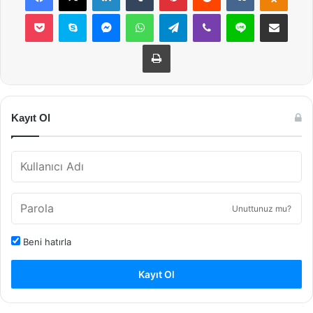
Pocket
Skype
Messenger
WhatsApp
Telegram
Viber
Line
E-Posta ile payla
Yazdır
Kayıt Ol
Unuttunuz mu?
Beni hatırla
Kayıt Ol