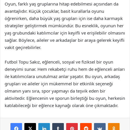
Oyun, farklı yaş gruplarına hitap edebilmesi açısından da
avantajlıdır. Küçük çocuklar, basit kurallarla oyunu
öğrenirken, daha büyük yaş grupları için ise daha karmaşık
stratejiler geliştirmek mümkündür. Bu esneklik, oyunun her
yaş grubundaki katılımcılar için keyifli ve erişilebilir olmasını
sağlar. Böylece, aileler ve arkadaşlar bir araya gelerek keyifli
vakit geçirebilirler.
Futbol Topu Sakız, eğlenceli, sosyal ve fiziksel bir oyun
deneyimi sunar. Hem rekabetçi ruhu hem de eğlenceli anları
ile katılımcılara unutulmaz anlar yaşatır. Bu oyun, arkadaş
grupları ve aileler için mükemmel bir etkinlik seçeneği
olmanın yanı sıra, spor yapmayı da teşvik eden bir
aktivitedir. Eğlencenin ve sporun birleştiği bu oyun, herkesin
katılabileceği bir eğlence kaynağı olarak öne çıkmaktadır.
Facebook
X
LinkedIn
Tumblr
Pinterest
Reddit
VKontakte
Odnok