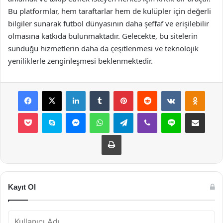
Bu platformlar, hem taraftarlar hem de kulüpler için değerli
bilgiler sunarak futbol dünyasının daha şeffaf ve erişilebilir
olmasına katkıda bulunmaktadır. Gelecekte, bu sitelerin
sunduğu hizmetlerin daha da çeşitlenmesi ve teknolojik
yeniliklerle zenginleşmesi beklenmektedir.
Facebook
X
LinkedIn
Tumblr
Pinterest
Reddit
VKontakte
Odnok
Pocket
Skype
Messenger
WhatsApp
Telegram
Viber
Line
E-Posta ile payla
Yazdır
Kayıt Ol