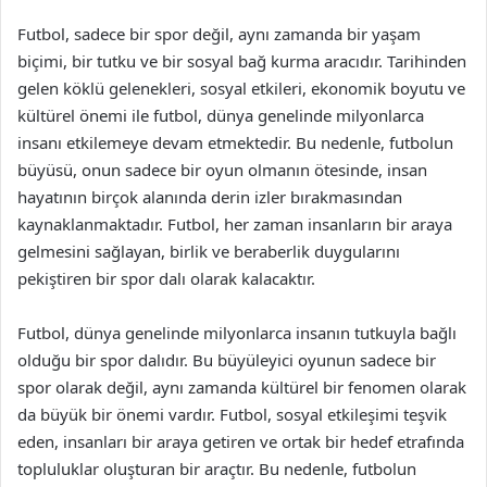
Futbol, sadece bir spor değil, aynı zamanda bir yaşam
biçimi, bir tutku ve bir sosyal bağ kurma aracıdır. Tarihinden
gelen köklü gelenekleri, sosyal etkileri, ekonomik boyutu ve
kültürel önemi ile futbol, dünya genelinde milyonlarca
insanı etkilemeye devam etmektedir. Bu nedenle, futbolun
büyüsü, onun sadece bir oyun olmanın ötesinde, insan
hayatının birçok alanında derin izler bırakmasından
kaynaklanmaktadır. Futbol, her zaman insanların bir araya
gelmesini sağlayan, birlik ve beraberlik duygularını
pekiştiren bir spor dalı olarak kalacaktır.
Futbol, dünya genelinde milyonlarca insanın tutkuyla bağlı
olduğu bir spor dalıdır. Bu büyüleyici oyunun sadece bir
spor olarak değil, aynı zamanda kültürel bir fenomen olarak
da büyük bir önemi vardır. Futbol, sosyal etkileşimi teşvik
eden, insanları bir araya getiren ve ortak bir hedef etrafında
topluluklar oluşturan bir araçtır. Bu nedenle, futbolun