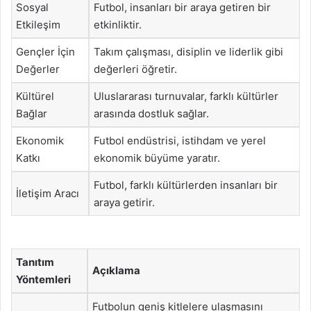
Sosyal
Futbol, insanları bir araya getiren bir
Etkileşim
etkinliktir.
Gençler İçin
Takım çalışması, disiplin ve liderlik gibi
Değerler
değerleri öğretir.
Kültürel
Uluslararası turnuvalar, farklı kültürler
Bağlar
arasında dostluk sağlar.
Ekonomik
Futbol endüstrisi, istihdam ve yerel
Katkı
ekonomik büyüme yaratır.
Futbol, farklı kültürlerden insanları bir
İletişim Aracı
araya getirir.
Tanıtım
Açıklama
Yöntemleri
Futbolun geniş kitlelere ulaşmasını