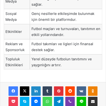
Medya
sağlar.
Sosyal
Genç nesillerle etkileşimde bulunmak
Medya
için önemli bir platformdur.
Futbol maçları ve turnuvaları, tanıtımın en
Etkinlikler
etkili yollarındandır.
Reklam ve
Futbol takımları ve ligleri için finansal
Sponsorluk
destek sağlar.
Topluluk
Yerel düzeyde futbolun tanıtımını ve
Etkinlikleri
yaygınlığını artırır.
Facebook
X
LinkedIn
Tumblr
Pinterest
Reddit
VKontakte
Odnok
Pocket
Skype
Messenger
WhatsApp
Telegram
Viber
Line
E-Posta ile payla