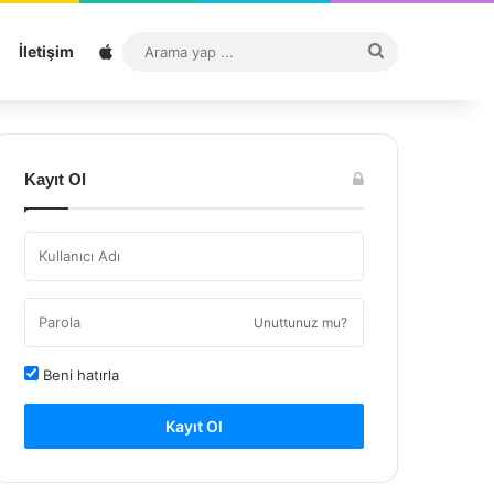
Sitemap
Arama
İletişim
yap
...
Kayıt Ol
Unuttunuz mu?
Beni hatırla
Kayıt Ol