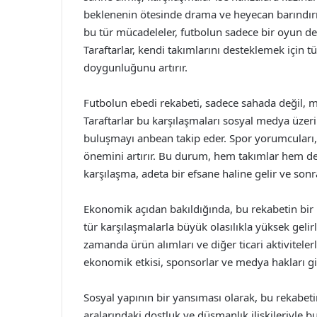
beklenenin ötesinde drama ve heyecan barındırır
bu tür mücadeleler, futbolun sadece bir oyun de
Taraftarlar, kendi takımlarını desteklemek için t
doygunluğunu artırır.
Futbolun ebedi rekabeti, sadece sahada değil, m
Taraftarlar bu karşılaşmaları sosyal medya üzer
buluşmayı anbean takip eder. Spor yorumcuları,
önemini artırır. Bu durum, hem takımlar hem de t
karşılaşma, adeta bir efsane haline gelir ve sonra
Ekonomik açıdan bakıldığında, bu rekabetin bir 
tür karşılaşmalarla büyük olasılıkla yüksek gelir
zamanda ürün alımları ve diğer ticari aktivitelerl
ekonomik etkisi, sponsorlar ve medya hakları gi
Sosyal yapının bir yansıması olarak, bu rekabetin
aralarındaki dostluk ve düşmanlık ilişkileriyle bu