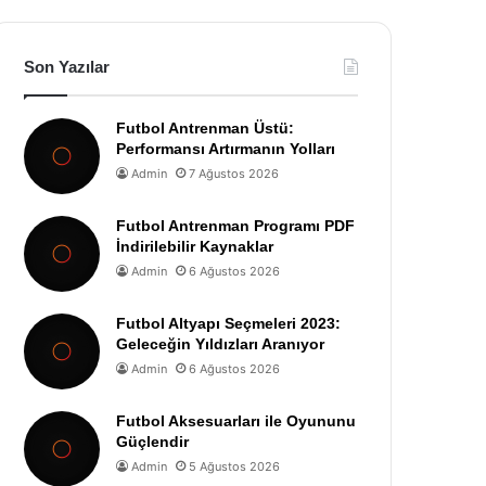
Son Yazılar
Futbol Antrenman Üstü:
Performansı Artırmanın Yolları
Admin
7 Ağustos 2026
Futbol Antrenman Programı PDF
İndirilebilir Kaynaklar
Admin
6 Ağustos 2026
Futbol Altyapı Seçmeleri 2023:
Geleceğin Yıldızları Aranıyor
Admin
6 Ağustos 2026
Futbol Aksesuarları ile Oyununu
Güçlendir
Admin
5 Ağustos 2026