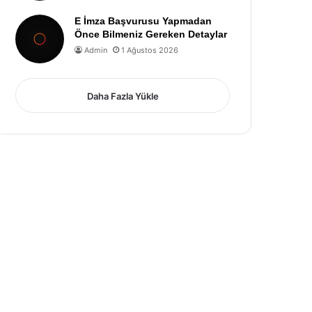
E İmza Başvurusu Yapmadan
Önce Bilmeniz Gereken Detaylar
Admin
1 Ağustos 2026
Daha Fazla Yükle