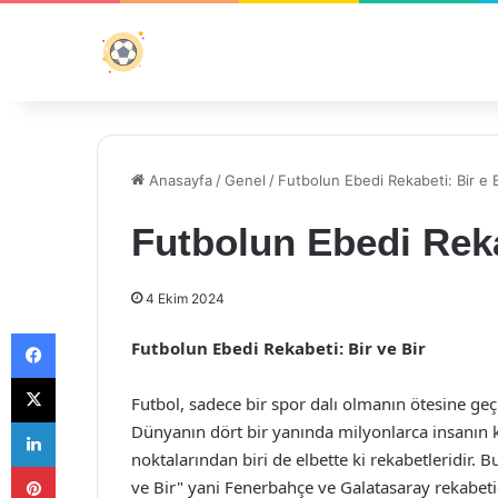
Anasayfa
/
Genel
/
Futbolun Ebedi Rekabeti: Bir e B
Futbolun Ebedi Reka
4 Ekim 2024
Facebook
Futbolun Ebedi Rekabeti: Bir ve Bir
X
Futbol, sadece bir spor dalı olmanın ötesine geçi
LinkedIn
Dünyanın dört bir yanında milyonlarca insanın ka
noktalarından biri de elbette ki rekabetleridir. B
Pinterest
ve Bir" yani Fenerbahçe ve Galatasaray rekabeti