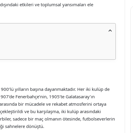
 dışındaki etkileri ve toplumsal yansımaları ele
900’lü yılların başına dayanmaktadır. Her iki kulüp de
 1907’de Fenerbahçe’nin, 1905’te Galatasaray’ın
arasında bir mücadele ve rekabet atmosferini ortaya
çekleştirildi ve bu karşılaşma, iki kulüp arasındaki
rbiler, sadece bir maç olmanın ötesinde, futbolseverlerin
diği sahnelere dönüştü.