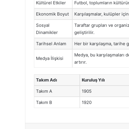
Kültürel Etkiler
Futbol, toplumların kültürü
Ekonomik Boyut
Karşılaşmalar, kulüpler için
Sosyal
Taraftar grupları ve organi
Dinamikler
geliştirilir.
Tarihsel Anlam
Her bir karşılaşma, tarihe 
Medya, bu karşılaşmaları d
Medya İlişkisi
artırır.
Takım Adı
Kuruluş Yılı
Takım A
1905
Takım B
1920
Facebook
X
LinkedIn
Tumblr
Pintere