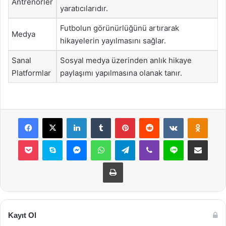
Antrenörler
yaratıcılarıdır.
Futbolun görünürlüğünü artırarak
Medya
hikayelerin yayılmasını sağlar.
Sanal
Sosyal medya üzerinden anlık hikaye
Platformlar
paylaşımı yapılmasına olanak tanır.
Facebook
X
LinkedIn
Tumblr
Pinterest
Reddit
VKontakte
Odnok
Pocket
Skype
Messenger
WhatsApp
Telegram
Viber
Line
E-Posta ile payla
Yazdır
Kayıt Ol