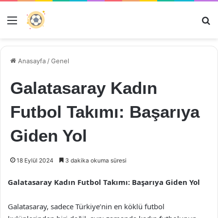
Menü
Ar
Anasayfa
/
Genel
Galatasaray Kadın
Futbol Takımı: Başarıya
Giden Yol
18 Eylül 2024
3 dakika okuma süresi
Galatasaray Kadın Futbol Takımı: Başarıya Giden Yol
Galatasaray, sadece Türkiye’nin en köklü futbol