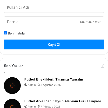
Unuttunuz mu?
Beni hatırla
Kayıt Ol
Son Yazılar
Futbol Bileklikleri: Tarzınızı Yansıtın
Admin
8 Ağustos 2026
Futbol Arka Planı: Oyun Alanının Gizli Dünyası
Admin
7 Ağustos 2026