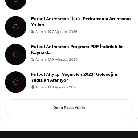
Futbol Antrenman Üstü: Performansı Artırmanın
Yolları
Admin
7 Ağustos 2026
Futbol Antrenman Programı PDF İndirilebilir
Kaynaklar
Admin
6 Ağustos 2026
Futbol Altyapı Seçmeleri 2023: Geleceğin
Yıldızları Aranıyor
Admin
6 Ağustos 2026
Daha Fazla Yükle