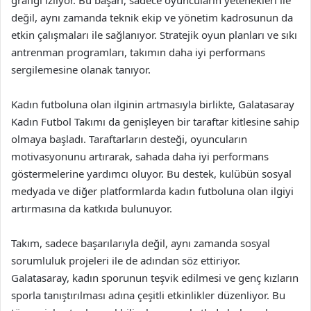
grafiği izliyor. Bu başarı, sadece oyuncuların yetenekleri ile
değil, aynı zamanda teknik ekip ve yönetim kadrosunun da
etkin çalışmaları ile sağlanıyor. Stratejik oyun planları ve sıkı
antrenman programları, takımın daha iyi performans
sergilemesine olanak tanıyor.
Kadın futboluna olan ilginin artmasıyla birlikte, Galatasaray
Kadın Futbol Takımı da genişleyen bir taraftar kitlesine sahip
olmaya başladı. Taraftarların desteği, oyuncuların
motivasyonunu artırarak, sahada daha iyi performans
göstermelerine yardımcı oluyor. Bu destek, kulübün sosyal
medyada ve diğer platformlarda kadın futboluna olan ilgiyi
artırmasına da katkıda bulunuyor.
Takım, sadece başarılarıyla değil, aynı zamanda sosyal
sorumluluk projeleri ile de adından söz ettiriyor.
Galatasaray, kadın sporunun teşvik edilmesi ve genç kızların
sporla tanıştırılması adına çeşitli etkinlikler düzenliyor. Bu