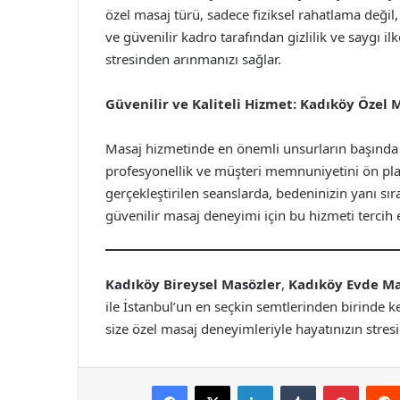
özel masaj türü, sadece fiziksel rahatlama deği
ve güvenilir kadro tarafından gizlilik ve saygı 
stresinden arınmanızı sağlar.
Güvenilir ve Kaliteli Hizmet: Kadıköy Özel 
Masaj hizmetinde en önemli unsurların başında k
profesyonellik ve müşteri memnuniyetini ön pland
gerçekleştirilen seanslarda, bedeninizin yanı sıra
güvenilir masaj deneyimi için bu hizmeti tercih e
Kadıköy Bireysel Masözler
,
Kadıköy Evde Ma
ile İstanbul’un en seçkin semtlerinden birinde ke
size özel masaj deneyimleriyle hayatınızın stresin
Facebook
X
LinkedIn
Tumblr
Pintere