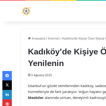
Anasayfa
/
İnternet
/
Kadıköy’de Kişiye Özel Masaj 
Kadıköy’de Kişiye Ö
Yenilenin
Facebook
3 Ağustos 2025
X
İstanbul’un gözde semtlerinden Kadıköy, sadece 
LinkedIn
hizmetleriyle de fark yaratıyor. Yoğun hayatın g
Masözler
alanında uzman, deneyimli kadrosuyla 
Pinterest