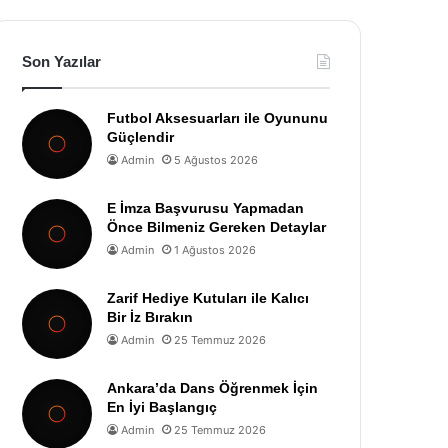
Son Yazılar
Futbol Aksesuarları ile Oyununu
Güçlendir
Admin
5 Ağustos 2026
E İmza Başvurusu Yapmadan
Önce Bilmeniz Gereken Detaylar
Admin
1 Ağustos 2026
Zarif Hediye Kutuları ile Kalıcı
Bir İz Bırakın
Admin
25 Temmuz 2026
Ankara’da Dans Öğrenmek İçin
En İyi Başlangıç
Admin
25 Temmuz 2026