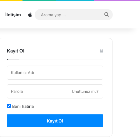
Sitemap
Arama
İletişim
yap
...
Kayıt Ol
Unuttunuz mu?
Beni hatırla
Kayıt Ol