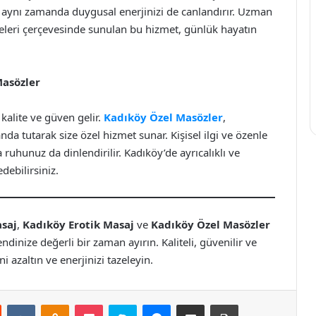
l, aynı zamanda duygusal enerjinizi de canlandırır. Uzman
ilkeleri çerçevesinde sunulan bu hizmet, günlük hayatın
Masözler
alite ve güven gelir.
Kadıköy Özel Masözler
,
a tutarak size özel hizmet sunar. Kişisel ilgi ve özenle
 ruhunuz da dinlendirilir. Kadıköy’de ayrıcalıklı ve
debilirsiniz.
saj
,
Kadıköy Erotik Masaj
ve
Kadıköy Özel Masözler
ndinize değerli bir zaman ayırın. Kaliteli, güvenilir ve
i azaltın ve enerjinizi tazeleyin.
st
Reddit
VKontakte
Odnoklassniki
Pocket
Skype
Messenger
E-Posta ile paylaş
Yazdır