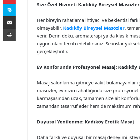
Skype
Size Özel Hizmet: Kadıköy Bireysel Masözler
E-Posta ile paylaş
Her bireyin rahatlama ihtiyacı ve beklentisi fark
olmayabilir.
Kadıköy Bireysel Masözler
, tamam
Yazdır
verir. Derin doku, aromaterapi ya da klasik masa
uygun olanı tercih edebilirsiniz. Seanslar yüksek
gerçekleştirilir.
Ev Konforunda Profesyonel Masaj: Kadıköy 
Masaj salonlarına gitmeye vakit bulamayanlar i
masözler, evinizin rahatlığında size profesyone
karmaşasından uzak, tamamen size ait konforlu b
zamandan tasarruf eder hem de maksimum rahatl
Duyusal Yenilenme: Kadıköy Erotik Masaj
Daha farklı ve duyusal bir masaj deneyimi istey