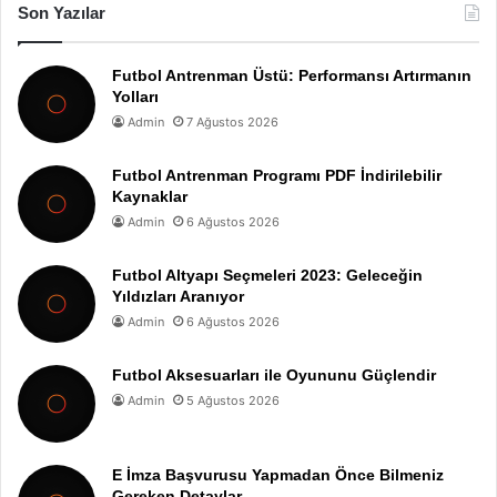
Son Yazılar
Futbol Antrenman Üstü: Performansı Artırmanın
Yolları
Admin
7 Ağustos 2026
Futbol Antrenman Programı PDF İndirilebilir
Kaynaklar
Admin
6 Ağustos 2026
Futbol Altyapı Seçmeleri 2023: Geleceğin
Yıldızları Aranıyor
Admin
6 Ağustos 2026
Futbol Aksesuarları ile Oyununu Güçlendir
Admin
5 Ağustos 2026
E İmza Başvurusu Yapmadan Önce Bilmeniz
Gereken Detaylar