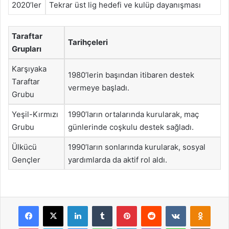
2020’ler
Tekrar üst lig hedefi ve kulüp dayanışması
Taraftar
Tarihçeleri
Grupları
Karşıyaka
1980’lerin başından itibaren destek
Taraftar
vermeye başladı.
Grubu
Yeşil-Kırmızı
1990’ların ortalarında kurularak, maç
Grubu
günlerinde coşkulu destek sağladı.
Ülkücü
1990’ların sonlarında kurularak, sosyal
Gençler
yardımlarda da aktif rol aldı.
Facebook
X
LinkedIn
Tumblr
Pinterest
Reddit
VKontakte
Odnok
Pocket
Skype
Messenger
WhatsApp
Telegram
Viber
Line
E-Posta ile payla