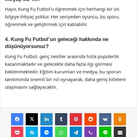
Hayır, Kung Fu Futbol’u öğrenmek için herhangi bir ön
bilgiye ihtiyaç yoktur. Her seviyeden oyuncu, bu sporu
öğrenmek ve geliştirmek için katılabilir.
4. Kung Fu Futbol’un geleceği hakkında ne
düşünüyorsunuz?
Kung Fu Futbol, genç nesiller arasında hızla popülerlik
kazanmaktadır ve gelecekte daha fazla ilgi görmesi
beklenmektedir. Eğitim kurumları ve medya, bu sporun
tanıtımında önemli bir rol oynayarak, daha geniş kitlelere
ulaşmasını sağlayacaktır.
Facebook
X
LinkedIn
Tumblr
Pinterest
Reddit
VKontakte
Odnok
Pocket
Skype
Messenger
WhatsApp
Telegram
Viber
Line
E-Posta ile payla