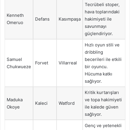
Tecrübeli stoper,
hava toplarındaki
Kenneth
Defans
Kasımpaşa
hakimiyeti ile
Omeruo
savunmayı
güçlendiriyor.
Hızlı oyun stili ve
dribbling
Samuel
becerileri ile etkili
Forvet
Villarreal
Chukwueze
bir oyuncu.
Hücuma katkı
sağlıyor.
Kritik kurtarışları
Maduka
ve topa hakimiyeti
Kaleci
Watford
Okoye
ile kalede güven
sağlıyor.
Genç ve yetenekli