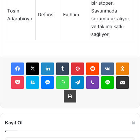
bir stoper.
Tosin
Savunmada
Defans
Fulham
Adarabioyo
sorumluluk alıyor
ve takıma katkı
sağlıyor.
Facebook
X
LinkedIn
Tumblr
Pinterest
Reddit
VKontakte
Odnok
Pocket
Skype
Messenger
WhatsApp
Telegram
Viber
Line
E-Posta ile payla
Yazdır
Kayıt Ol