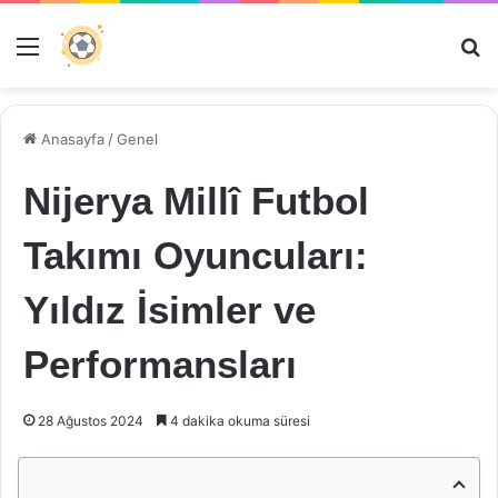
Menü
Ar
Anasayfa
/
Genel
Nijerya Millî Futbol
Takımı Oyuncuları:
Yıldız İsimler ve
Performansları
28 Ağustos 2024
4 dakika okuma süresi