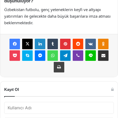
düşünülüyor?
Özbekistan futbolu, genç yeteneklerin keşfi ve altyapı
yatırımları ile gelecekte daha büyük başarılara imza atması
beklenmektedir.
Facebook
X
LinkedIn
Tumblr
Pinterest
Reddit
VKontakte
Odnok
Pocket
Skype
Messenger
WhatsApp
Telegram
Viber
Line
E-Posta ile payla
Yazdır
Kayıt Ol