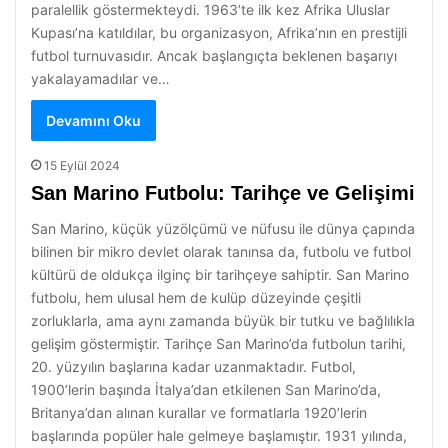
paralellik göstermekteydi. 1963’te ilk kez Afrika Uluslar
Kupası’na katıldılar, bu organizasyon, Afrika’nın en prestijli
futbol turnuvasıdır. Ancak başlangıçta beklenen başarıyı
yakalayamadılar ve…
Devamını Oku
15 Eylül 2024
San Marino Futbolu: Tarihçe ve Gelişimi
San Marino, küçük yüzölçümü ve nüfusu ile dünya çapında
bilinen bir mikro devlet olarak tanınsa da, futbolu ve futbol
kültürü de oldukça ilginç bir tarihçeye sahiptir. San Marino
futbolu, hem ulusal hem de kulüp düzeyinde çeşitli
zorluklarla, ama aynı zamanda büyük bir tutku ve bağlılıkla
gelişim göstermiştir. Tarihçe San Marino’da futbolun tarihi,
20. yüzyılın başlarına kadar uzanmaktadır. Futbol,
1900’lerin başında İtalya’dan etkilenen San Marino’da,
Britanya’dan alınan kurallar ve formatlarla 1920’lerin
başlarında popüler hale gelmeye başlamıştır. 1931 yılında,