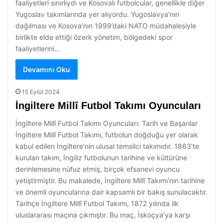
faaliyetleri sınırlıydı ve Kosovalı futbolcular, genellikle diğer
Yugoslav takımlarında yer alıyordu. Yugoslavya’nın
dağılması ve Kosova’nın 1999’daki NATO müdahalesiyle
birlikte elde ettiği özerk yönetim, bölgedeki spor
faaliyetlerini…
Devamını Oku
15 Eylül 2024
İngiltere Millî Futbol Takımı Oyuncuları
İngiltere Millî Futbol Takımı Oyuncuları: Tarih ve Başarılar
İngiltere Millî Futbol Takımı, futbolun doğduğu yer olarak
kabul edilen İngiltere’nin ulusal temsilci takımıdır. 1863’te
kurulan takım, İngiliz futbolunun tarihine ve kültürüne
derinlemesine nüfuz etmiş, birçok efsanevi oyuncu
yetiştirmiştir. Bu makalede, İngiltere Millî Takımı’nın tarihine
ve önemli oyuncularına dair kapsamlı bir bakış sunulacaktır.
Tarihçe İngiltere Millî Futbol Takımı, 1872 yılında ilk
uluslararası maçına çıkmıştır. Bu maç, İskoçya’ya karşı