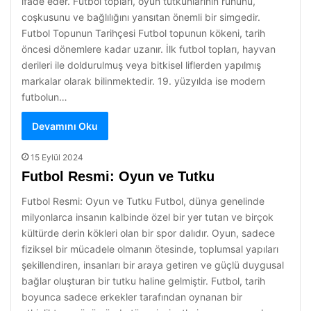
ifade eder. Futbol topları, oyun tutkunlarının ruhunu,
coşkusunu ve bağlılığını yansıtan önemli bir simgedir.
Futbol Topunun Tarihçesi Futbol topunun kökeni, tarih
öncesi dönemlere kadar uzanır. İlk futbol topları, hayvan
derileri ile doldurulmuş veya bitkisel liflerden yapılmış
markalar olarak bilinmektedir. 19. yüzyılda ise modern
futbolun…
Devamını Oku
15 Eylül 2024
Futbol Resmi: Oyun ve Tutku
Futbol Resmi: Oyun ve Tutku Futbol, dünya genelinde
milyonlarca insanın kalbinde özel bir yer tutan ve birçok
kültürde derin kökleri olan bir spor dalıdır. Oyun, sadece
fiziksel bir mücadele olmanın ötesinde, toplumsal yapıları
şekillendiren, insanları bir araya getiren ve güçlü duygusal
bağlar oluşturan bir tutku haline gelmiştir. Futbol, tarih
boyunca sadece erkekler tarafından oynanan bir