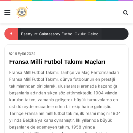
Menü
Ar
Esenyurt Galatasaray Futbol Okulu: Geleceğin Yıldızlarını Yetiştiriyor
16 Eylül 2024
Fransa Millî Futbol Takımı Maçları
Fransa Millî Futbol Takımı: Tarihçe ve Maç Performansları
Fransa Millî Futbol Takımı, dünya futbolunun en prestijli
takımlarından biri olarak, uluslararası arenada kazandığı
başarılarla adından sıkça söz ettirmektedir. 1904 yılında
kurulan takım, zamanla gelişerek büyük turnuvalarda en
üst düzeyde mücadele eden bir ekip haline gelmiştir.
Tarihçe Fransa’nın millî futbol takımı, ilk resmi maçını 1904
yılında Belçika’ya karşı oynamıştır. İlk yıllarında büyük
başarılar elde edemeyen takım, 1958 yılında