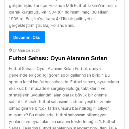
geliştirmiştir. Tarihçe Hollanda Millî Futbol Takımı’nın resmi
olarak kurulduğu yıl 1904’tür. İlk resmi maçı 30 Nisan
1905’te, Belçika’ya karşı 4-1’lik bir galibiyetle
gerçekleştirmiştir. Bu, Hollanda’nın…
Devamını Oku
27 Ağustos 2024
Futbol Sahası: Oyun Alanının Sırları
Futbol Sahası: Oyun Alanının Sırları Futbol, dünya
genelinde en çok ilgi gören spor dallarından biridir. Bu
sporun kalbi ise futbol sahasıdır. Futbol sahası, oyuncuların
eksiksiz bir mücadele sergileyebildiği, taktiklerin ve
stratejilerin uygulandığı alan olarak büyük bir öneme
sahiptir. Ancak, futbol sahasının sadece yeşil bir zemin
olmadığını ve birçok farklı unsuru barındırdığını biliyor
musunuz? Bu makalede, futbol sahasının bilinmeyen
yönlerini ve oyun alanının sırlarını keşfedeceğiz. 1. Futbol
Sahası Tasarımı Futbol sahalarının standart boyutları, FIFA