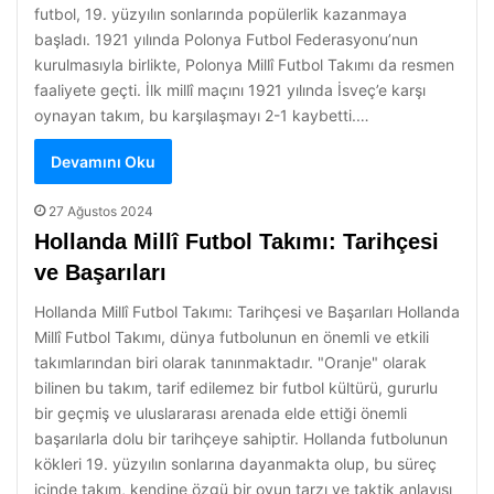
futbol, 19. yüzyılın sonlarında popülerlik kazanmaya
başladı. 1921 yılında Polonya Futbol Federasyonu’nun
kurulmasıyla birlikte, Polonya Millî Futbol Takımı da resmen
faaliyete geçti. İlk millî maçını 1921 yılında İsveç’e karşı
oynayan takım, bu karşılaşmayı 2-1 kaybetti.…
Devamını Oku
27 Ağustos 2024
Hollanda Millî Futbol Takımı: Tarihçesi
ve Başarıları
Hollanda Millî Futbol Takımı: Tarihçesi ve Başarıları Hollanda
Millî Futbol Takımı, dünya futbolunun en önemli ve etkili
takımlarından biri olarak tanınmaktadır. "Oranje" olarak
bilinen bu takım, tarif edilemez bir futbol kültürü, gururlu
bir geçmiş ve uluslararası arenada elde ettiği önemli
başarılarla dolu bir tarihçeye sahiptir. Hollanda futbolunun
kökleri 19. yüzyılın sonlarına dayanmakta olup, bu süreç
içinde takım, kendine özgü bir oyun tarzı ve taktik anlayışı