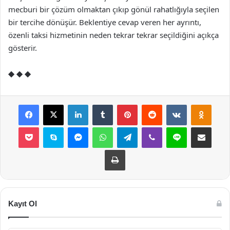
mecburi bir çözüm olmaktan çıkıp gönül rahatlığıyla seçilen
bir tercihe dönüşür. Beklentiye cevap veren her ayrıntı,
özenli taksi hizmetinin neden tekrar tekrar seçildiğini açıkça
gösterir.
◆ ◆ ◆
Facebook
X
LinkedIn
Tumblr
Pinterest
Reddit
VKontakte
Odnok
Pocket
Skype
Messenger
WhatsApp
Telegram
Viber
Line
E-Posta ile payla
Yazdır
Kayıt Ol