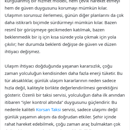
kurgulanmış bir hizmet modeli, hem çevik hareket etmeyi
hem de güven duygusunu korumayı mümkün kılar.
Ulaşımın sorunsuz ilerlemesi, günün diğer planlarını da çok
daha istikrarlı biçimde sürdürmeyi mümkün kılar. Bazen
resmî bir görüşmeye gecikmeden katılmak, bazen
beklenmedik bir iş için kısa sürede yola çıkmak için yola
çıkılır; her durumda beklenti değişse de güven ve düzen
ihtiyacı değişmez.
Ulaşım ihtiyacı doğduğunda yaşanan kararsızlık, çoğu
zaman yolculuğun kendisinden daha fazla enerji tüketir. Bu
tür aksaklıklar, günlük ulaşım kararlarının neden sadece
hızla değil, kaliteyle birlikte değerlendirilmesi gerektiğini
gösterir. Özenli bir taksi servisi, yolculuğun daha ilk anından
itibaren “işler kontrol altında” duygusunu güçlendirir. Bu
nedenle kaliteli
Korsan Taksi
servisi, sadece ulaşımı değil
günlük yaşamın akışını da doğrudan etkiler. Şehir içinde
rahat hareket edebilmek, çoğu zaman araç bulmaktan çok