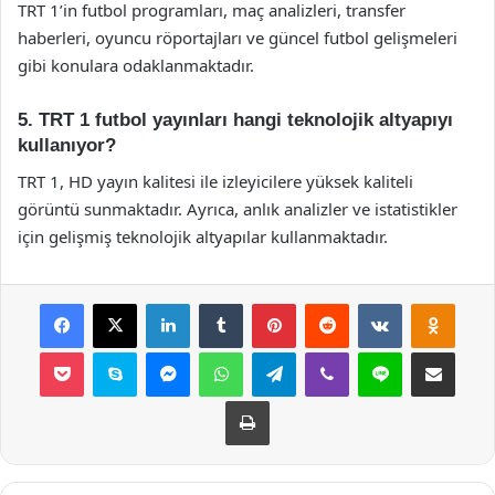
TRT 1’in futbol programları, maç analizleri, transfer
haberleri, oyuncu röportajları ve güncel futbol gelişmeleri
gibi konulara odaklanmaktadır.
5. TRT 1 futbol yayınları hangi teknolojik altyapıyı
kullanıyor?
TRT 1, HD yayın kalitesi ile izleyicilere yüksek kaliteli
görüntü sunmaktadır. Ayrıca, anlık analizler ve istatistikler
için gelişmiş teknolojik altyapılar kullanmaktadır.
Facebook
X
LinkedIn
Tumblr
Pinterest
Reddit
VKontakte
Odnok
Pocket
Skype
Messenger
WhatsApp
Telegram
Viber
Line
E-Posta ile payla
Yazdır