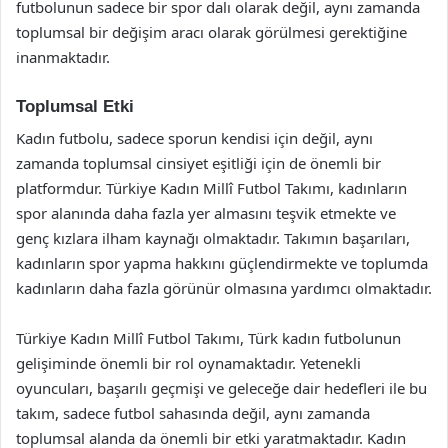
futbolunun sadece bir spor dalı olarak değil, aynı zamanda
toplumsal bir değişim aracı olarak görülmesi gerektiğine
inanmaktadır.
Toplumsal Etki
Kadın futbolu, sadece sporun kendisi için değil, aynı
zamanda toplumsal cinsiyet eşitliği için de önemli bir
platformdur. Türkiye Kadın Millî Futbol Takımı, kadınların
spor alanında daha fazla yer almasını teşvik etmekte ve
genç kızlara ilham kaynağı olmaktadır. Takımın başarıları,
kadınların spor yapma hakkını güçlendirmekte ve toplumda
kadınların daha fazla görünür olmasına yardımcı olmaktadır.
Türkiye Kadın Millî Futbol Takımı, Türk kadın futbolunun
gelişiminde önemli bir rol oynamaktadır. Yetenekli
oyuncuları, başarılı geçmişi ve geleceğe dair hedefleri ile bu
takım, sadece futbol sahasında değil, aynı zamanda
toplumsal alanda da önemli bir etki yaratmaktadır. Kadın