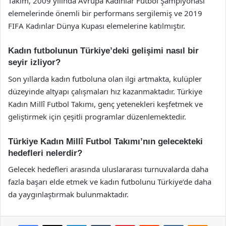
Takım, 2009 yılında Avrupa Kadınlar Futbol Şampiyonası
elemelerinde önemli bir performans sergilemiş ve 2019
FIFA Kadınlar Dünya Kupası elemelerine katılmıştır.
Kadın futbolunun Türkiye’deki gelişimi nasıl bir
seyir izliyor?
Son yıllarda kadın futboluna olan ilgi artmakta, kulüpler
düzeyinde altyapı çalışmaları hız kazanmaktadır. Türkiye
Kadın Millî Futbol Takımı, genç yetenekleri keşfetmek ve
geliştirmek için çeşitli programlar düzenlemektedir.
Türkiye Kadın Millî Futbol Takımı’nın gelecekteki
hedefleri nelerdir?
Gelecek hedefleri arasında uluslararası turnuvalarda daha
fazla başarı elde etmek ve kadın futbolunu Türkiye’de daha
da yaygınlaştırmak bulunmaktadır.
Facebook
X
LinkedIn
Tumblr
Pinterest
Reddit
VKontakte
Odnok