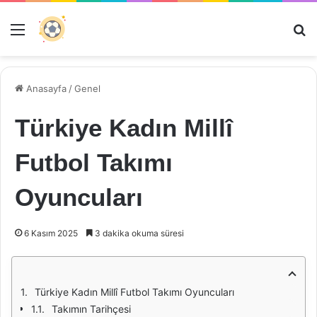
Menü
Ar
Anasayfa
/
Genel
Türkiye Kadın Millî
Futbol Takımı
Oyuncuları
6 Kasım 2025
3 dakika okuma süresi
Türkiye Kadın Millî Futbol Takımı Oyuncuları
Takımın Tarihçesi