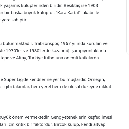
 yaşamış kulüplerinden biridir. Beşiktaş ise 1903
an bir başka büyük kulüptür. “Kara Kartal” lakabı ile
 yere sahiptir.
bü bulunmaktadır. Trabzonspor, 1967 yılında kurulan ve
kle 1970’ler ve 1980’lerde kazandığı şampiyonluklarla
ztepe ve Altay, Türkiye futboluna önemli katkılarda
 de Süper Lig’de kendilerine yer bulmuşlardır. Örneğin,
gibi takımlar, hem yerel hem de ulusal düzeyde dikkat
ne büyük önem vermektedir. Genç yeteneklerin keşfedilmesi
ları için kritik bir faktördür. Birçok kulüp, kendi altyapı