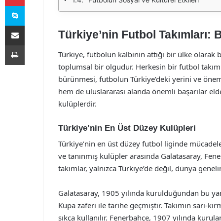
Skype
E-Posta ile paylaş
Türkiye’nin Futbol Takımları: 
Yazdır
Türkiye, futbolun kalbinin attığı bir ülke olarak 
toplumsal bir olgudur. Herkesin bir futbol takı
bürünmesi, futbolun Türkiye’deki yerini ve önemi
hem de uluslararası alanda önemli başarılar elde
kulüplerdir.
Türkiye’nin En Üst Düzey Kulüpleri
Türkiye’nin en üst düzey futbol liginde mücadele 
ve tanınmış kulüpler arasında Galatasaray, Fene
takımlar, yalnızca Türkiye’de değil, dünya genel
Galatasaray, 1905 yılında kurulduğundan bu yan
Kupa zaferi ile tarihe geçmiştir. Takımın sarı-kır
sıkça kullanılır. Fenerbahçe, 1907 yılında kurulan