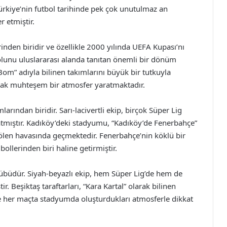
ürkiye’nin futbol tarihinde pek çok unutulmaz an
 etmiştir.
rinden biridir ve özellikle 2000 yılında UEFA Kupası’nı
bolunu uluslararası alanda tanıtan önemli bir dönüm
 Bom” adıyla bilinen takımlarını büyük bir tutkuyla
ak muhteşem bir atmosfer yaratmaktadır.
arından biridir. Sarı-lacivertli ekip, birçok Süper Lig
tmıştır. Kadıköy’deki stadyumu, “Kadıköy’de Fenerbahçe”
şölen havasında geçmektedir. Fenerbahçe’nin köklü bir
llerinden biri haline getirmiştir.
ulübüdür. Siyah-beyazlı ekip, hem Süper Lig’de hem de
r. Beşiktaş taraftarları, “Kara Kartal” olarak bilinen
e her maçta stadyumda oluşturdukları atmosferle dikkat