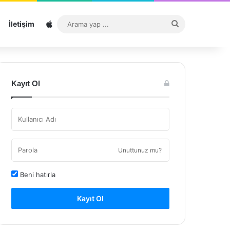
Sitemap
Arama
İletişim
yap
...
Kayıt Ol
Unuttunuz mu?
Beni hatırla
Kayıt Ol