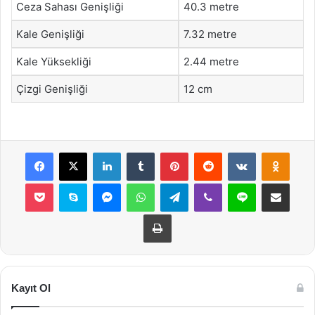
Ceza Sahası Genişliği
40.3 metre
Kale Genişliği
7.32 metre
Kale Yüksekliği
2.44 metre
Çizgi Genişliği
12 cm
Facebook
X
LinkedIn
Tumblr
Pinterest
Reddit
VKontakte
Odnok
Pocket
Skype
Messenger
WhatsApp
Telegram
Viber
Line
E-Posta ile payla
Yazdır
Kayıt Ol