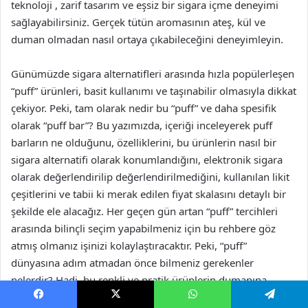
teknoloji , zarif tasarım ve eşsiz bir sigara içme deneyimi
sağlayabilirsiniz. Gerçek tütün aromasının ateş, kül ve
duman olmadan nasıl ortaya çıkabileceğini deneyimleyin.
Günümüzde sigara alternatifleri arasında hızla popülerleşen
“puff” ürünleri, basit kullanımı ve taşınabilir olmasıyla dikkat
çekiyor. Peki, tam olarak nedir bu “puff” ve daha spesifik
olarak “puff bar”? Bu yazımızda, içeriği inceleyerek puff
barların ne olduğunu, özelliklerini, bu ürünlerin nasıl bir
sigara alternatifi olarak konumlandığını, elektronik sigara
olarak değerlendirilip değerlendirilmediğini, kullanılan likit
çeşitlerini ve tabii ki merak edilen fiyat skalasını detaylı bir
şekilde ele alacağız. Her geçen gün artan “puff” tercihleri
arasında bilinçli seçim yapabilmeniz için bu rehbere göz
atmış olmanız işinizi kolaylaştıracaktır. Peki, “puff”
dünyasına adım atmadan önce bilmeniz gerekenler
nelerdir? Hadi, bu renkli ve pratik ürünlerin dumanına
birlikte dalalım! Puff Bar nedir, özellikleri, elektronik sigara
Facebook
X
WhatsApp
Telegram