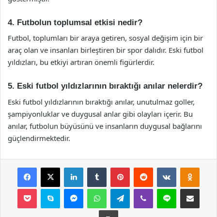
4. Futbolun toplumsal etkisi nedir?
Futbol, toplumları bir araya getiren, sosyal değişim için bir
araç olan ve insanları birleştiren bir spor dalıdır. Eski futbol
yıldızları, bu etkiyi artıran önemli figürlerdir.
5. Eski futbol yıldızlarının bıraktığı anılar nelerdir?
Eski futbol yıldızlarının bıraktığı anılar, unutulmaz goller,
şampiyonluklar ve duygusal anlar gibi olayları içerir. Bu
anılar, futbolun büyüsünü ve insanların duygusal bağlarını
güçlendirmektedir.
Facebook
X
LinkedIn
Tumblr
Pinterest
Reddit
VKontakte
Odnok
Pocket
Skype
Messenger
WhatsApp
Telegram
Viber
Line
E-Posta ile payla
Yazdır