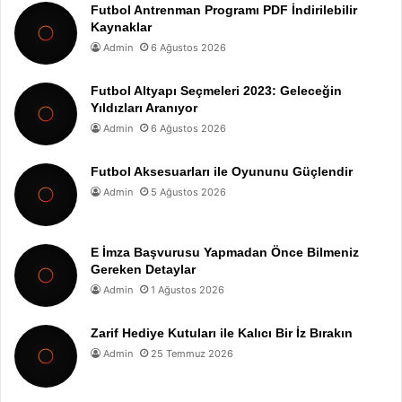
Futbol Antrenman Programı PDF İndirilebilir
Kaynaklar
Admin
6 Ağustos 2026
Futbol Altyapı Seçmeleri 2023: Geleceğin
Yıldızları Aranıyor
Admin
6 Ağustos 2026
Futbol Aksesuarları ile Oyununu Güçlendir
Admin
5 Ağustos 2026
E İmza Başvurusu Yapmadan Önce Bilmeniz
Gereken Detaylar
Admin
1 Ağustos 2026
Zarif Hediye Kutuları ile Kalıcı Bir İz Bırakın
Admin
25 Temmuz 2026