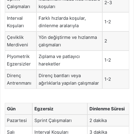
2-3
Çalışmaları
koşuları
Interval
Farklı hızlarda koşular,
1-2
Koşuları
dinlenme aralarıyla
Çeviklik
Yön değiştirme ve hızlanma
2
Merdiveni
çalışmaları
Plyometrik
Zıplama ve patlayıcı
1-2
Egzersizler
hareketler
Direnç
Direnç bantları veya
1-2
Antrenmanı
ağırlıklarla yapılan çalışmalar
Gün
Egzersiz
Dinlenme Süresi
Pazartesi
Sprint Çalışmaları
2 dakika
Salı
Interval Koşuları
3 dakika