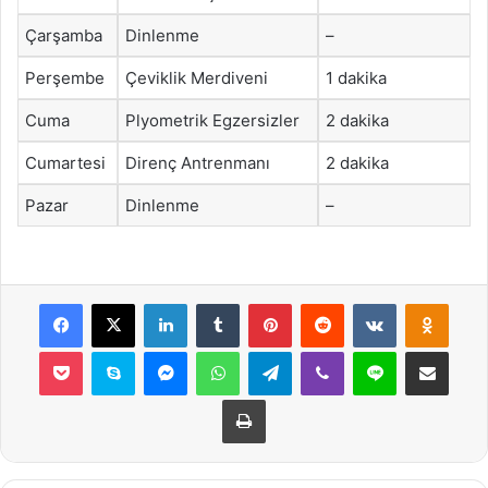
Çarşamba
Dinlenme
–
Perşembe
Çeviklik Merdiveni
1 dakika
Cuma
Plyometrik Egzersizler
2 dakika
Cumartesi
Direnç Antrenmanı
2 dakika
Pazar
Dinlenme
–
Facebook
X
LinkedIn
Tumblr
Pinterest
Reddit
VKontakte
Odnok
Pocket
Skype
Messenger
WhatsApp
Telegram
Viber
Line
E-Posta ile payla
Yazdır