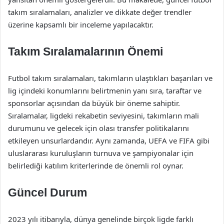
takım sıralamaları, analizler ve dikkate değer trendler
üzerine kapsamlı bir inceleme yapılacaktır.
Takım Sıralamalarının Önemi
Futbol takım sıralamaları, takımların ulaştıkları başarıları ve
lig içindeki konumlarını belirtmenin yanı sıra, taraftar ve
sponsorlar açısından da büyük bir öneme sahiptir.
Sıralamalar, ligdeki rekabetin seviyesini, takımların mali
durumunu ve gelecek için olası transfer politikalarını
etkileyen unsurlardandır. Aynı zamanda, UEFA ve FIFA gibi
uluslararası kuruluşların turnuva ve şampiyonalar için
belirlediği katılım kriterlerinde de önemli rol oynar.
Güncel Durum
2023 yılı itibarıyla, dünya genelinde birçok ligde farklı