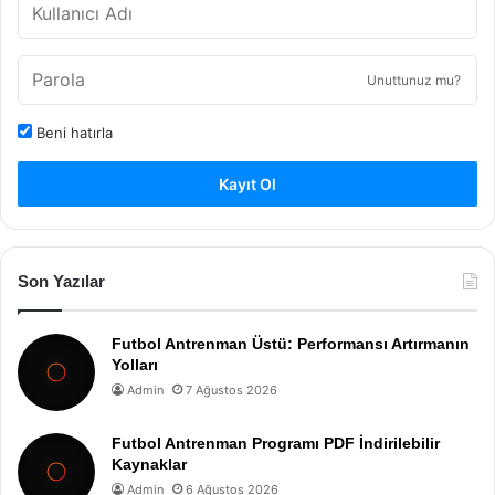
Unuttunuz mu?
Beni hatırla
Kayıt Ol
Son Yazılar
Futbol Antrenman Üstü: Performansı Artırmanın
Yolları
Admin
7 Ağustos 2026
Futbol Antrenman Programı PDF İndirilebilir
Kaynaklar
Admin
6 Ağustos 2026