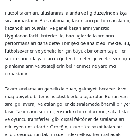
Futbol takımları, uluslararası alanda ve lig düzeyinde sıkça
sıralanmaktadır. Bu sıralamalar, takımların performanslarını,
kazandıkları puanları ve genel başarılarını yansıtır.
Uygulanan farklı kriterler ile, bazı liglerde takımların
performansları daha detaylı bir şekilde analiz edilmekte. Bu,
futbolseverler ve yöneticiler için büyük bir önem taşır. Her
sezon sonunda yapılan değerlendirmeler, gelecek sezon için
planlamaların ve stratejilerin belirlenmesine yardımcı
olmaktadır.
Takım sıralamaları genellikle puan, galibiyet, beraberlik ve
mağlubiyet gibi temel istatistiklerle oluşturulur. Bunun yanı
sıra, gol averajı ve atılan goller de sıralamada önemli bir yer
taşır. Takımların sezon içerisindeki form durumu, sakatlıklar
ve oyuncu transferleri gibi dışsal faktörler de sıralamaları
etkileyen unsurlardır. Örneğin, uzun süre sakat kalan bir
yıldız oyuncunun takımı üzerindeki etkisi, hem sahadaki