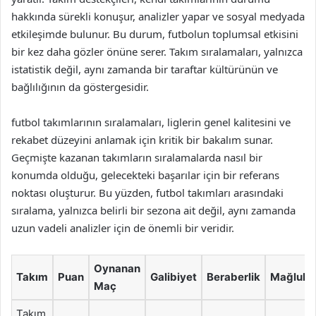
hakkında sürekli konuşur, analizler yapar ve sosyal medyada
etkileşimde bulunur. Bu durum, futbolun toplumsal etkisini
bir kez daha gözler önüne serer. Takım sıralamaları, yalnızca
istatistik değil, aynı zamanda bir taraftar kültürünün ve
bağlılığının da göstergesidir.
futbol takımlarının sıralamaları, liglerin genel kalitesini ve
rekabet düzeyini anlamak için kritik bir bakalım sunar.
Geçmişte kazanan takımların sıralamalarda nasıl bir
konumda olduğu, gelecekteki başarılar için bir referans
noktası oluşturur. Bu yüzden, futbol takımları arasındaki
sıralama, yalnızca belirli bir sezona ait değil, aynı zamanda
uzun vadeli analizler için de önemli bir veridir.
Oynanan
Takım
Puan
Galibiyet
Beraberlik
Mağlubi
Maç
Takım